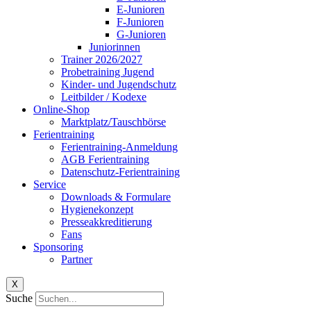
E-Junioren
F-Junioren
G-Junioren
Juniorinnen
Trainer 2026/2027
Probetraining Jugend
Kinder- und Jugendschutz
Leitbilder / Kodexe
Online-Shop
Marktplatz/Tauschbörse
Ferientraining
Ferientraining-Anmeldung
AGB Ferientraining
Datenschutz-Ferientraining
Service
Downloads & Formulare
Hygienekonzept
Presseakkreditierung
Fans
Sponsoring
Partner
X
Suche