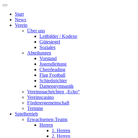
Start
News
Verein
Über uns
Leitbilder / Kodexe
Gütesiegel
Soziales
Abteilungen
Vorstand
Jugendleitung
Cheerleading
Flag Football
Schiedsrichter
Damengymnastik
Vereinsnachrichten „Echo“
Vereinscasino
Förderergemeinschaft
Termine
Spielbetrieb
Erwachsenen-Teams
Herren
1. Herren
2. Herren