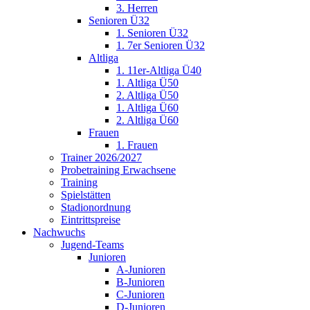
3. Herren
Senioren Ü32
1. Senioren Ü32
1. 7er Senioren Ü32
Altliga
1. 11er-Altliga Ü40
1. Altliga Ü50
2. Altliga Ü50
1. Altliga Ü60
2. Altliga Ü60
Frauen
1. Frauen
Trainer 2026/2027
Probetraining Erwachsene
Training
Spielstätten
Stadionordnung
Eintrittspreise
Nachwuchs
Jugend-Teams
Junioren
A-Junioren
B-Junioren
C-Junioren
D-Junioren