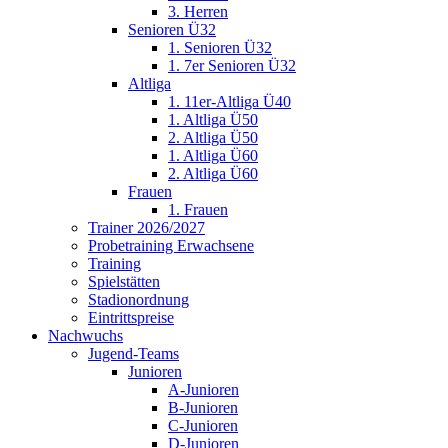
3. Herren
Senioren Ü32
1. Senioren Ü32
1. 7er Senioren Ü32
Altliga
1. 11er-Altliga Ü40
1. Altliga Ü50
2. Altliga Ü50
1. Altliga Ü60
2. Altliga Ü60
Frauen
1. Frauen
Trainer 2026/2027
Probetraining Erwachsene
Training
Spielstätten
Stadionordnung
Eintrittspreise
Nachwuchs
Jugend-Teams
Junioren
A-Junioren
B-Junioren
C-Junioren
D-Junioren