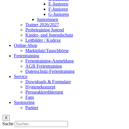
E-Junioren
F-Junioren
G-Junioren
Juniorinnen
Trainer 2026/2027
Probetraining Jugend
Kinder- und Jugendschutz
Leitbilder / Kodexe
Online-Shop
Marktplatz/Tauschbörse
Ferientraining
Ferientraining-Anmeldung
AGB Ferientraining
Datenschutz-Ferientraining
Service
Downloads & Formulare
Hygienekonzept
Presseakkreditierung
Fans
Sponsoring
Partner
X
Suche