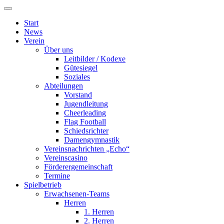
Start
News
Verein
Über uns
Leitbilder / Kodexe
Gütesiegel
Soziales
Abteilungen
Vorstand
Jugendleitung
Cheerleading
Flag Football
Schiedsrichter
Damengymnastik
Vereinsnachrichten „Echo“
Vereinscasino
Förderergemeinschaft
Termine
Spielbetrieb
Erwachsenen-Teams
Herren
1. Herren
2. Herren