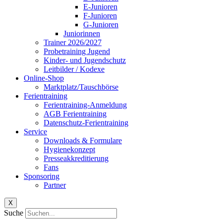
E-Junioren
F-Junioren
G-Junioren
Juniorinnen
Trainer 2026/2027
Probetraining Jugend
Kinder- und Jugendschutz
Leitbilder / Kodexe
Online-Shop
Marktplatz/Tauschbörse
Ferientraining
Ferientraining-Anmeldung
AGB Ferientraining
Datenschutz-Ferientraining
Service
Downloads & Formulare
Hygienekonzept
Presseakkreditierung
Fans
Sponsoring
Partner
X
Suche