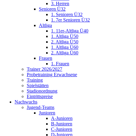
3. Herren
Senioren Ü32
1. Senioren Ü32
1. 7er Senioren Ü32
Altliga
1. 11er-Altliga Ü40
1. Altliga Ü50
2. Altliga Ü50
1. Altliga Ü60
2. Altliga Ü60
Frauen
1. Frauen
Trainer 2026/2027
Probetraining Erwachsene
Training
Spielstätten
Stadionordnung
Eintrittspreise
Nachwuchs
Jugend-Teams
Junioren
A-Junioren
B-Junioren
C-Junioren
D-Junioren