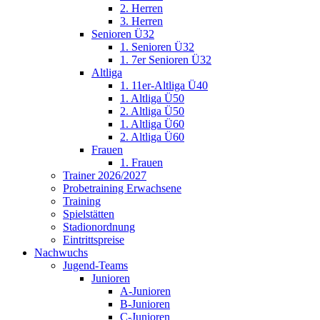
2. Herren
3. Herren
Senioren Ü32
1. Senioren Ü32
1. 7er Senioren Ü32
Altliga
1. 11er-Altliga Ü40
1. Altliga Ü50
2. Altliga Ü50
1. Altliga Ü60
2. Altliga Ü60
Frauen
1. Frauen
Trainer 2026/2027
Probetraining Erwachsene
Training
Spielstätten
Stadionordnung
Eintrittspreise
Nachwuchs
Jugend-Teams
Junioren
A-Junioren
B-Junioren
C-Junioren