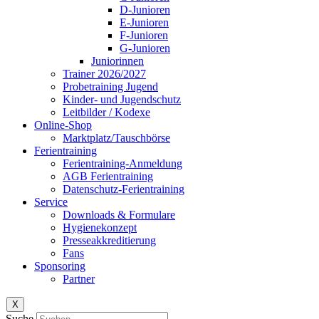
D-Junioren
E-Junioren
F-Junioren
G-Junioren
Juniorinnen
Trainer 2026/2027
Probetraining Jugend
Kinder- und Jugendschutz
Leitbilder / Kodexe
Online-Shop
Marktplatz/Tauschbörse
Ferientraining
Ferientraining-Anmeldung
AGB Ferientraining
Datenschutz-Ferientraining
Service
Downloads & Formulare
Hygienekonzept
Presseakkreditierung
Fans
Sponsoring
Partner
X
Suche