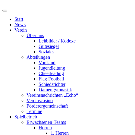
Start
News
Verein
Über uns
Leitbilder / Kodexe
Gütesiegel
Soziales
Abteilungen
Vorstand
Jugendleitung
Cheerleading
Flag Football
Schiedsrichter
Damengymnastik
Vereinsnachrichten „Echo“
Vereinscasino
Förderergemeinschaft
Termine
Spielbetrieb
Erwachsenen-Teams
Herren
1. Herren