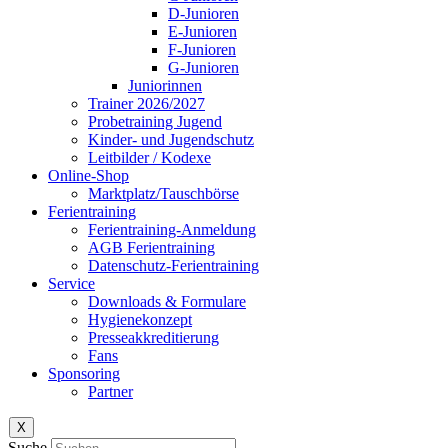
D-Junioren
E-Junioren
F-Junioren
G-Junioren
Juniorinnen
Trainer 2026/2027
Probetraining Jugend
Kinder- und Jugendschutz
Leitbilder / Kodexe
Online-Shop
Marktplatz/Tauschbörse
Ferientraining
Ferientraining-Anmeldung
AGB Ferientraining
Datenschutz-Ferientraining
Service
Downloads & Formulare
Hygienekonzept
Presseakkreditierung
Fans
Sponsoring
Partner
X
Suche