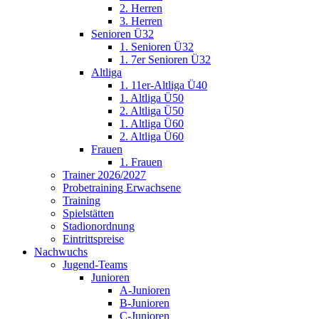
2. Herren
3. Herren
Senioren Ü32
1. Senioren Ü32
1. 7er Senioren Ü32
Altliga
1. 11er-Altliga Ü40
1. Altliga Ü50
2. Altliga Ü50
1. Altliga Ü60
2. Altliga Ü60
Frauen
1. Frauen
Trainer 2026/2027
Probetraining Erwachsene
Training
Spielstätten
Stadionordnung
Eintrittspreise
Nachwuchs
Jugend-Teams
Junioren
A-Junioren
B-Junioren
C-Junioren