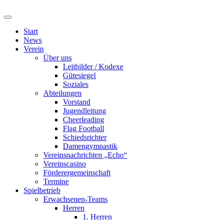
Start
News
Verein
Über uns
Leitbilder / Kodexe
Gütesiegel
Soziales
Abteilungen
Vorstand
Jugendleitung
Cheerleading
Flag Football
Schiedsrichter
Damengymnastik
Vereinsnachrichten „Echo“
Vereinscasino
Förderergemeinschaft
Termine
Spielbetrieb
Erwachsenen-Teams
Herren
1. Herren