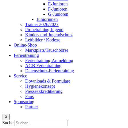
E-Junioren
F-Junioren
G-Junioren
Juniorinnen
Trainer 2026/2027
Probetraining Jugend
Kinder- und Jugendschutz
Leitbilder / Kodexe
Online-Shop
Marktplatz/Tauschbörse
Ferientraining
Ferientraining-Anmeldung
AGB Ferientraining
Datenschutz-Ferientraining
Service
Downloads & Formulare
Hygienekonzept
Presseakkreditierung
Fans
Sponsoring
Partner
X
Suche