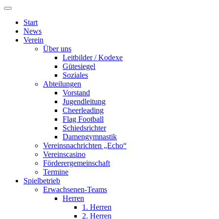
Start
News
Verein
Über uns
Leitbilder / Kodexe
Gütesiegel
Soziales
Abteilungen
Vorstand
Jugendleitung
Cheerleading
Flag Football
Schiedsrichter
Damengymnastik
Vereinsnachrichten „Echo“
Vereinscasino
Förderergemeinschaft
Termine
Spielbetrieb
Erwachsenen-Teams
Herren
1. Herren
2. Herren