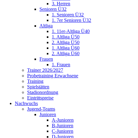
3. Herren
Senioren Ü32
1. Senioren Ü32
1. 7er Senioren Ü32
Altliga
1. 11er-Altliga Ü40
1. Altliga Ü50
2. Altliga Ü50
1. Altliga Ü60
2. Altliga Ü60
Frauen
1. Frauen
Trainer 2026/2027
Probetraining Erwachsene
Training
Spielstätten
Stadionordnung
Eintrittspreise
Nachwuchs
Jugend-Teams
Junioren
A-Junioren
B-Junioren
C-Junioren
D-Junioren