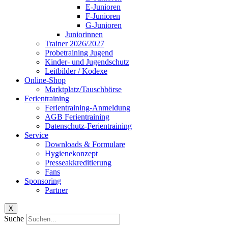
E-Junioren
F-Junioren
G-Junioren
Juniorinnen
Trainer 2026/2027
Probetraining Jugend
Kinder- und Jugendschutz
Leitbilder / Kodexe
Online-Shop
Marktplatz/Tauschbörse
Ferientraining
Ferientraining-Anmeldung
AGB Ferientraining
Datenschutz-Ferientraining
Service
Downloads & Formulare
Hygienekonzept
Presseakkreditierung
Fans
Sponsoring
Partner
X
Suche