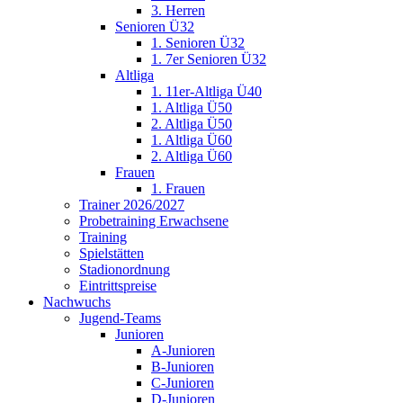
3. Herren
Senioren Ü32
1. Senioren Ü32
1. 7er Senioren Ü32
Altliga
1. 11er-Altliga Ü40
1. Altliga Ü50
2. Altliga Ü50
1. Altliga Ü60
2. Altliga Ü60
Frauen
1. Frauen
Trainer 2026/2027
Probetraining Erwachsene
Training
Spielstätten
Stadionordnung
Eintrittspreise
Nachwuchs
Jugend-Teams
Junioren
A-Junioren
B-Junioren
C-Junioren
D-Junioren