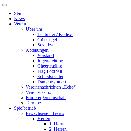
Start
News
Verein
Über uns
Leitbilder / Kodexe
Gütesiegel
Soziales
Abteilungen
Vorstand
Jugendleitung
Cheerleading
Flag Football
Schiedsrichter
Damengymnastik
Vereinsnachrichten „Echo“
Vereinscasino
Förderergemeinschaft
Termine
Spielbetrieb
Erwachsenen-Teams
Herren
1. Herren
2. Herren