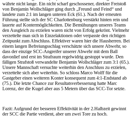
währte nicht lange. Ein nicht scharf geschossener, direkter Freistoß
von Benjamin Wollschläger ging durch „Freund und Feind“ und
landete zum 2:1 im langen unteren Eck (61.). Nach der erneuten
Führung stellte sich der SC Charlottenburg verstärkt hinten rein und
lauerte auf Kontermöglichkeiten. Die Bemühungen unseres Teams
den Ausgleich zu erzielen waren nicht von Erfolg gekrönt. Vielmehr
verzettelte man sich in Einzelaktionen oder verpasste den richtigen
Zeitpunkt zum Abschluss. Effektiver waren hier die Hausherren. Bei
einem langen Befreiungsschlag verschätzte sich unsere Abwehr, so
dass der einzige SCC-Angreifer unserer Abwehr mit dem Ball
davonlief und erst im Strafraum regelwidrig gestoppt wurde. Den
fälligen Strafstoß verwandelte Benjamin Wollschläger zum 3:1 (65.).
Unsere Mannschaft versuchte weiterhin den Anschluss zu erzielen,
verzettelte sich aber weiterhin. So schloss Marco Wolff für die
Gastgeber einen weiteren Konter konsequent zum 4:1-Endstand ab
(75.). Die letzte Chance zur Resultatsverbesserung hatte Marc
Lorenz, der die Kugel aber aus 5 Metern über das SCC-Tor setzte.
Fazit: Aufgrund der besseren Effektivität in der 2.Halbzeit gewinnt
der SCC die Partie verdient, aber um zwei Tore zu hoch.