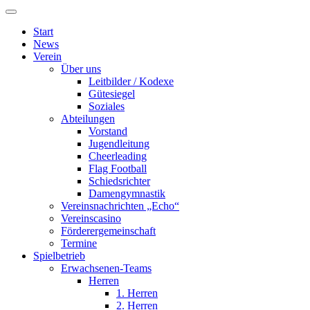
Start
News
Verein
Über uns
Leitbilder / Kodexe
Gütesiegel
Soziales
Abteilungen
Vorstand
Jugendleitung
Cheerleading
Flag Football
Schiedsrichter
Damengymnastik
Vereinsnachrichten „Echo“
Vereinscasino
Förderergemeinschaft
Termine
Spielbetrieb
Erwachsenen-Teams
Herren
1. Herren
2. Herren