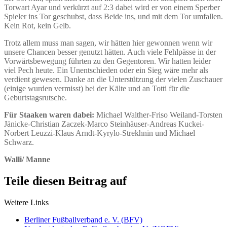
Torwart Ayar und verkürzt auf 2:3 dabei wird er von einem Sperber
Spieler ins Tor geschubst, dass Beide ins, und mit dem Tor umfallen.
Kein Rot, kein Gelb.
Trotz allem muss man sagen, wir hätten hier gewonnen wenn wir
unsere Chancen besser genutzt hätten. Auch viele Fehlpässe in der
Vorwärtsbewegung führten zu den Gegentoren. Wir hatten leider
viel Pech heute. Ein Unentschieden oder ein Sieg wäre mehr als
verdient gewesen. Danke an die Unterstützung der vielen Zuschauer
(einige wurden vermisst) bei der Kälte und an Totti für die
Geburtstagsrutsche.
Für Staaken waren dabei:
Michael Walther-Friso Weiland-Torsten
Jänicke-Christian Zaczek-Marco Steinhäuser-Andreas Kuckei-
Norbert Leuzzi-Klaus Arndt-Kyrylo-Strekhnin und Michael
Schwarz.
Walli/ Manne
Teile diesen Beitrag auf
Weitere Links
Berliner Fußballverband e. V. (BFV)