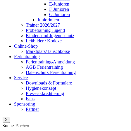
E-Junioren
F-Junioren
G-Junioren
Juniorinnen
Trainer 2026/2027
Probetraining Jugend
Kinder- und Jugendschutz
Leitbilder / Kodexe
Online-Shop
Marktplatz/Tauschbörse
Ferientraining
Ferientraining-Anmeldung
AGB Ferientraining
Datenschutz-Ferientraining
Service
Downloads & Formulare
Hygienekonzept
Presseakkreditierung
Fans
Sponsoring
Partner
X
Suche