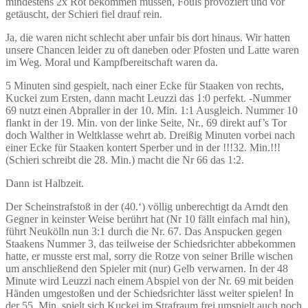
mindestens 2x Rot bekommen müssen, Fouls provoziert und vor
getäuscht, der Schieri fiel drauf rein.
Ja, die waren nicht schlecht aber unfair bis dort hinaus. Wir hatten
unsere Chancen leider zu oft daneben oder Pfosten und Latte waren
im Weg. Moral und Kampfbereitschaft waren da.
5 Minuten sind gespielt, nach einer Ecke für Staaken von rechts,
Kuckei zum Ersten, dann macht Leuzzi das 1:0 perfekt. -Nummer
69 nutzt einen Abpraller in der 10. Min. 1:1 Ausgleich. Nummer 10
flankt in der 19. Min. von der linke Seite, Nr., 69 direkt auf’s Tor
doch Walther in Weltklasse wehrt ab. Dreißig Minuten vorbei nach
einer Ecke für Staaken kontert Sperber und in der !!!32. Min.!!!
(Schieri schreibt die 28. Min.) macht die Nr 66 das 1:2.
Dann ist Halbzeit.
Der Scheinstrafstoß in der (40.‘) völlig unberechtigt da Arndt den
Gegner in keinster Weise berührt hat (Nr 10 fällt einfach mal hin),
führt Neukölln nun 3:1 durch die Nr. 67. Das Anspucken gegen
Staakens Nummer 3, das teilweise der Schiedsrichter abbekommen
hatte, er musste erst mal, sorry die Rotze von seiner Brille wischen
um anschließend den Spieler mit (nur) Gelb verwarnen. In der 48
Minute wird Leuzzi nach einem Abspiel von der Nr. 69 mit beiden
Händen umgestoßen und der Schiedsrichter lässt weiter spielen! In
der 55. Min, spielt sich Kuckei im Strafraum frei umspielt auch noch