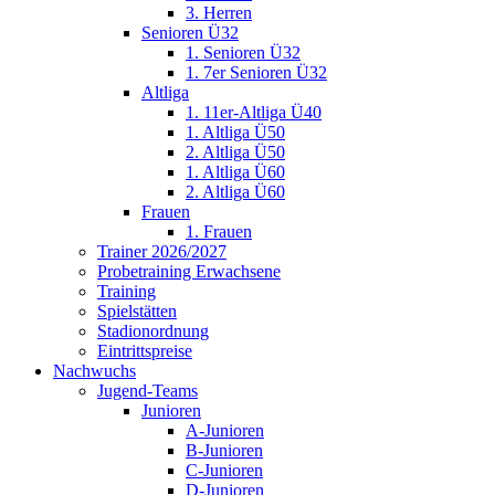
3. Herren
Senioren Ü32
1. Senioren Ü32
1. 7er Senioren Ü32
Altliga
1. 11er-Altliga Ü40
1. Altliga Ü50
2. Altliga Ü50
1. Altliga Ü60
2. Altliga Ü60
Frauen
1. Frauen
Trainer 2026/2027
Probetraining Erwachsene
Training
Spielstätten
Stadionordnung
Eintrittspreise
Nachwuchs
Jugend-Teams
Junioren
A-Junioren
B-Junioren
C-Junioren
D-Junioren