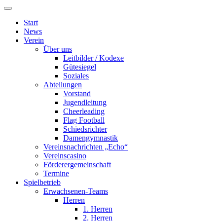
Start
News
Verein
Über uns
Leitbilder / Kodexe
Gütesiegel
Soziales
Abteilungen
Vorstand
Jugendleitung
Cheerleading
Flag Football
Schiedsrichter
Damengymnastik
Vereinsnachrichten „Echo“
Vereinscasino
Förderergemeinschaft
Termine
Spielbetrieb
Erwachsenen-Teams
Herren
1. Herren
2. Herren