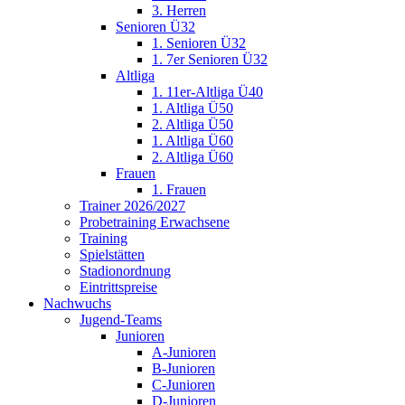
3. Herren
Senioren Ü32
1. Senioren Ü32
1. 7er Senioren Ü32
Altliga
1. 11er-Altliga Ü40
1. Altliga Ü50
2. Altliga Ü50
1. Altliga Ü60
2. Altliga Ü60
Frauen
1. Frauen
Trainer 2026/2027
Probetraining Erwachsene
Training
Spielstätten
Stadionordnung
Eintrittspreise
Nachwuchs
Jugend-Teams
Junioren
A-Junioren
B-Junioren
C-Junioren
D-Junioren