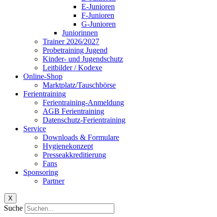
E-Junioren
F-Junioren
G-Junioren
Juniorinnen
Trainer 2026/2027
Probetraining Jugend
Kinder- und Jugendschutz
Leitbilder / Kodexe
Online-Shop
Marktplatz/Tauschbörse
Ferientraining
Ferientraining-Anmeldung
AGB Ferientraining
Datenschutz-Ferientraining
Service
Downloads & Formulare
Hygienekonzept
Presseakkreditierung
Fans
Sponsoring
Partner
X
Suche