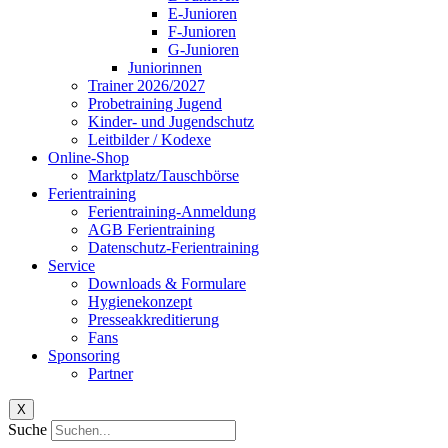
E-Junioren
F-Junioren
G-Junioren
Juniorinnen
Trainer 2026/2027
Probetraining Jugend
Kinder- und Jugendschutz
Leitbilder / Kodexe
Online-Shop
Marktplatz/Tauschbörse
Ferientraining
Ferientraining-Anmeldung
AGB Ferientraining
Datenschutz-Ferientraining
Service
Downloads & Formulare
Hygienekonzept
Presseakkreditierung
Fans
Sponsoring
Partner
X
Suche