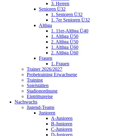
3. Herren
Senioren Ü32
1. Senioren Ü32
1. 7er Senioren Ü32
Altliga
1. 11er-Altliga Ü40
1. Altliga Ü50
2. Altliga Ü50
1. Altliga Ü60
2. Altliga Ü60
Frauen
1. Frauen
Trainer 2026/2027
Probetraining Erwachsene
Training
Spielstätten
Stadionordnung
Eintrittspreise
Nachwuchs
Jugend-Teams
Junioren
A-Junioren
B-Junioren
C-Junioren
D-Junioren