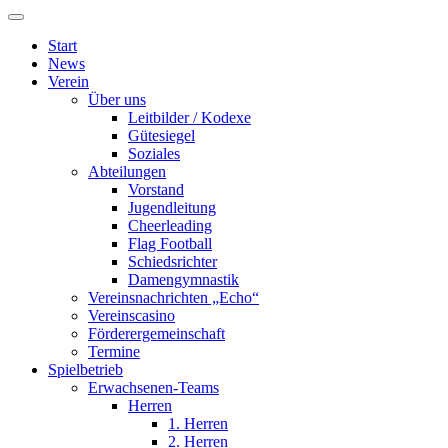
Start
News
Verein
Über uns
Leitbilder / Kodexe
Gütesiegel
Soziales
Abteilungen
Vorstand
Jugendleitung
Cheerleading
Flag Football
Schiedsrichter
Damengymnastik
Vereinsnachrichten „Echo“
Vereinscasino
Förderergemeinschaft
Termine
Spielbetrieb
Erwachsenen-Teams
Herren
1. Herren
2. Herren