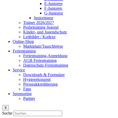
E-Junioren
F-Junioren
G-Junioren
Juniorinnen
Trainer 2026/2027
Probetraining Jugend
Kinder- und Jugendschutz
Leitbilder / Kodexe
Online-Shop
Marktplatz/Tauschbörse
Ferientraining
Ferientraining-Anmeldung
AGB Ferientraining
Datenschutz-Ferientraining
Service
Downloads & Formulare
Hygienekonzept
Presseakkreditierung
Fans
Sponsoring
Partner
X
Suche