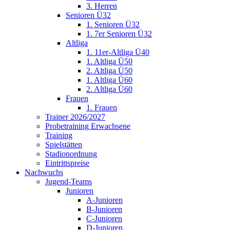
3. Herren
Senioren Ü32
1. Senioren Ü32
1. 7er Senioren Ü32
Altliga
1. 11er-Altliga Ü40
1. Altliga Ü50
2. Altliga Ü50
1. Altliga Ü60
2. Altliga Ü60
Frauen
1. Frauen
Trainer 2026/2027
Probetraining Erwachsene
Training
Spielstätten
Stadionordnung
Eintrittspreise
Nachwuchs
Jugend-Teams
Junioren
A-Junioren
B-Junioren
C-Junioren
D-Junioren