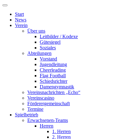
Start
News
Verein
Über uns
Leitbilder / Kodexe
Gütesiegel
Soziales
Abteilungen
Vorstand
Jugendleitung
Cheerleading
Flag Football
Schiedsrichter
Damengymnastik
Vereinsnachrichten „Echo“
Vereinscasino
Förderergemeinschaft
Termine
Spielbetrieb
Erwachsenen-Teams
Herren
1. Herren
2. Herren