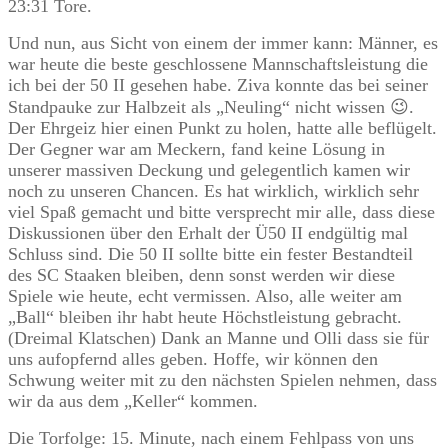
23:31 Tore.
Und nun, aus Sicht von einem der immer kann: Männer, es
war heute die beste geschlossene Mannschaftsleistung die
ich bei der 50 II gesehen habe. Ziva konnte das bei seiner
Standpauke zur Halbzeit als „Neuling“ nicht wissen 😉.
Der Ehrgeiz hier einen Punkt zu holen, hatte alle beflügelt.
Der Gegner war am Meckern, fand keine Lösung in
unserer massiven Deckung und gelegentlich kamen wir
noch zu unseren Chancen. Es hat wirklich, wirklich sehr
viel Spaß gemacht und bitte versprecht mir alle, dass diese
Diskussionen über den Erhalt der Ü50 II endgültig mal
Schluss sind. Die 50 II sollte bitte ein fester Bestandteil
des SC Staaken bleiben, denn sonst werden wir diese
Spiele wie heute, echt vermissen. Also, alle weiter am
„Ball“ bleiben ihr habt heute Höchstleistung gebracht.
(Dreimal Klatschen) Dank an Manne und Olli dass sie für
uns aufopfernd alles geben. Hoffe, wir können den
Schwung weiter mit zu den nächsten Spielen nehmen, dass
wir da aus dem „Keller“ kommen.
Die Torfolge: 15. Minute, nach einem Fehlpass von uns