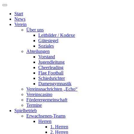
Start
News
Verein
Über uns
Leitbilder / Kodexe
Gütesiegel
Soziales
Abteilungen
Vorstand
Jugendleitung
Cheerleading
Flag Football
Schiedsrichter
Damengymnastik
Vereinsnachrichten „Echo“
Vereinscasino
Förderergemeinschaft
Termine
Spielbetrieb
Erwachsenen-Teams
Herren
1. Herren
2. Herren