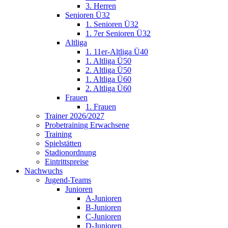
3. Herren
Senioren Ü32
1. Senioren Ü32
1. 7er Senioren Ü32
Altliga
1. 11er-Altliga Ü40
1. Altliga Ü50
2. Altliga Ü50
1. Altliga Ü60
2. Altliga Ü60
Frauen
1. Frauen
Trainer 2026/2027
Probetraining Erwachsene
Training
Spielstätten
Stadionordnung
Eintrittspreise
Nachwuchs
Jugend-Teams
Junioren
A-Junioren
B-Junioren
C-Junioren
D-Junioren