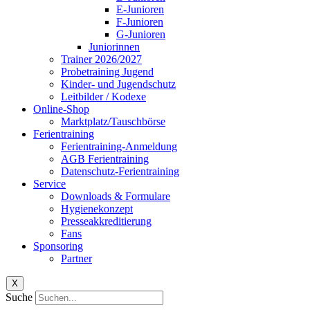
E-Junioren
F-Junioren
G-Junioren
Juniorinnen
Trainer 2026/2027
Probetraining Jugend
Kinder- und Jugendschutz
Leitbilder / Kodexe
Online-Shop
Marktplatz/Tauschbörse
Ferientraining
Ferientraining-Anmeldung
AGB Ferientraining
Datenschutz-Ferientraining
Service
Downloads & Formulare
Hygienekonzept
Presseakkreditierung
Fans
Sponsoring
Partner
X
Suche