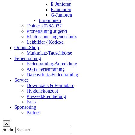
E-Junioren
F-Junioren
G-Junioren
Juniorinnen
Trainer 2026/2027
Probetraining Jugend
Kinder- und Jugendschutz
Leitbilder / Kodexe
Online-Shop
Marktplatz/Tauschbörse
Ferientraining
Ferientraining-Anmeldung
AGB Ferientraining
Datenschutz-Ferientraining
Service
Downloads & Formulare
Hygienekonzept
Presseakkreditierung
Fans
Sponsoring
Partner
X
Suche