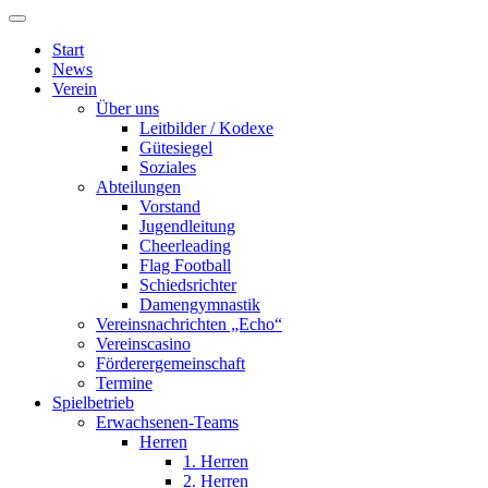
Start
News
Verein
Über uns
Leitbilder / Kodexe
Gütesiegel
Soziales
Abteilungen
Vorstand
Jugendleitung
Cheerleading
Flag Football
Schiedsrichter
Damengymnastik
Vereinsnachrichten „Echo“
Vereinscasino
Förderergemeinschaft
Termine
Spielbetrieb
Erwachsenen-Teams
Herren
1. Herren
2. Herren