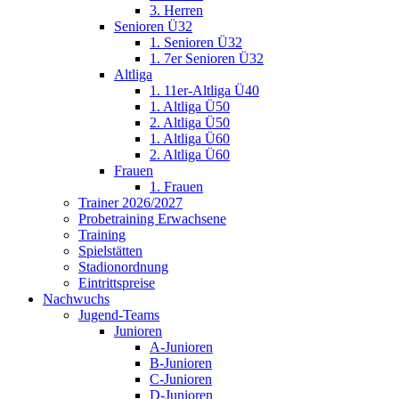
3. Herren
Senioren Ü32
1. Senioren Ü32
1. 7er Senioren Ü32
Altliga
1. 11er-Altliga Ü40
1. Altliga Ü50
2. Altliga Ü50
1. Altliga Ü60
2. Altliga Ü60
Frauen
1. Frauen
Trainer 2026/2027
Probetraining Erwachsene
Training
Spielstätten
Stadionordnung
Eintrittspreise
Nachwuchs
Jugend-Teams
Junioren
A-Junioren
B-Junioren
C-Junioren
D-Junioren