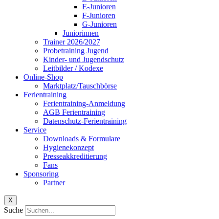
E-Junioren
F-Junioren
G-Junioren
Juniorinnen
Trainer 2026/2027
Probetraining Jugend
Kinder- und Jugendschutz
Leitbilder / Kodexe
Online-Shop
Marktplatz/Tauschbörse
Ferientraining
Ferientraining-Anmeldung
AGB Ferientraining
Datenschutz-Ferientraining
Service
Downloads & Formulare
Hygienekonzept
Presseakkreditierung
Fans
Sponsoring
Partner
X
Suche