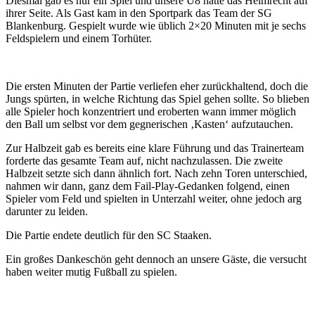
Diesmal gab es nur ein Spiel und unsere U8 hatte das Heimrecht auf
ihrer Seite. Als Gast kam in den Sportpark das Team der SG
Blankenburg. Gespielt wurde wie üblich 2×20 Minuten mit je sechs
Feldspielern und einem Torhüter.
Die ersten Minuten der Partie verliefen eher zurückhaltend, doch die
Jungs spürten, in welche Richtung das Spiel gehen sollte. So blieben
alle Spieler hoch konzentriert und eroberten wann immer möglich
den Ball um selbst vor dem gegnerischen ‚Kasten‘ aufzutauchen.
Zur Halbzeit gab es bereits eine klare Führung und das Trainerteam
forderte das gesamte Team auf, nicht nachzulassen. Die zweite
Halbzeit setzte sich dann ähnlich fort. Nach zehn Toren unterschied,
nahmen wir dann, ganz dem Fail-Play-Gedanken folgend, einen
Spieler vom Feld und spielten in Unterzahl weiter, ohne jedoch arg
darunter zu leiden.
Die Partie endete deutlich für den SC Staaken.
Ein großes Dankeschön geht dennoch an unsere Gäste, die versucht
haben weiter mutig Fußball zu spielen.