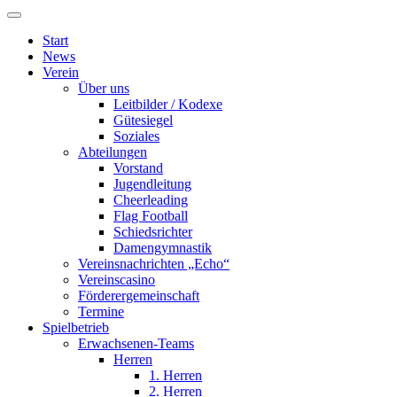
Start
News
Verein
Über uns
Leitbilder / Kodexe
Gütesiegel
Soziales
Abteilungen
Vorstand
Jugendleitung
Cheerleading
Flag Football
Schiedsrichter
Damengymnastik
Vereinsnachrichten „Echo“
Vereinscasino
Förderergemeinschaft
Termine
Spielbetrieb
Erwachsenen-Teams
Herren
1. Herren
2. Herren