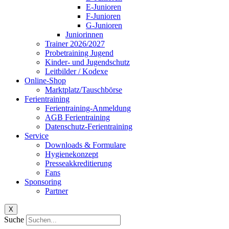
E-Junioren
F-Junioren
G-Junioren
Juniorinnen
Trainer 2026/2027
Probetraining Jugend
Kinder- und Jugendschutz
Leitbilder / Kodexe
Online-Shop
Marktplatz/Tauschbörse
Ferientraining
Ferientraining-Anmeldung
AGB Ferientraining
Datenschutz-Ferientraining
Service
Downloads & Formulare
Hygienekonzept
Presseakkreditierung
Fans
Sponsoring
Partner
X
Suche