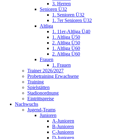
3. Herren
Senioren Ü32
1. Senioren Ü32
1. 7er Senioren Ü32
Altliga
1. 11er-Altliga Ü40
1. Altliga Ü50
2. Altliga Ü50
1. Altliga Ü60
2. Altliga Ü60
Frauen
1. Frauen
Trainer 2026/2027
Probetraining Erwachsene
Training
Spielstätten
Stadionordnung
Eintrittspreise
Nachwuchs
Jugend-Teams
Junioren
A-Junioren
B-Junioren
C-Junioren
D-Junioren