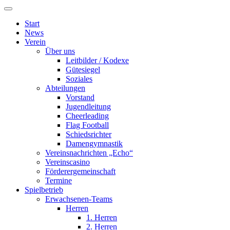
Start
News
Verein
Über uns
Leitbilder / Kodexe
Gütesiegel
Soziales
Abteilungen
Vorstand
Jugendleitung
Cheerleading
Flag Football
Schiedsrichter
Damengymnastik
Vereinsnachrichten „Echo“
Vereinscasino
Förderergemeinschaft
Termine
Spielbetrieb
Erwachsenen-Teams
Herren
1. Herren
2. Herren