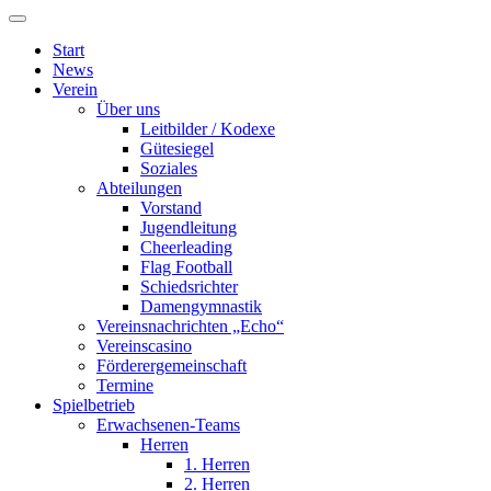
Start
News
Verein
Über uns
Leitbilder / Kodexe
Gütesiegel
Soziales
Abteilungen
Vorstand
Jugendleitung
Cheerleading
Flag Football
Schiedsrichter
Damengymnastik
Vereinsnachrichten „Echo“
Vereinscasino
Förderergemeinschaft
Termine
Spielbetrieb
Erwachsenen-Teams
Herren
1. Herren
2. Herren