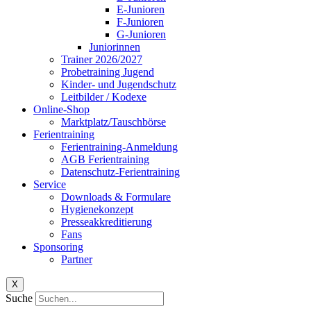
E-Junioren
F-Junioren
G-Junioren
Juniorinnen
Trainer 2026/2027
Probetraining Jugend
Kinder- und Jugendschutz
Leitbilder / Kodexe
Online-Shop
Marktplatz/Tauschbörse
Ferientraining
Ferientraining-Anmeldung
AGB Ferientraining
Datenschutz-Ferientraining
Service
Downloads & Formulare
Hygienekonzept
Presseakkreditierung
Fans
Sponsoring
Partner
X
Suche