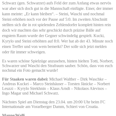
Schwarz (gen. Schwarzer) aufs Feld der zum Anfang etwas nervös
war aber sich doch gut in die Mannschaft einfügte. Einer, der immer
kann meint
e
: „Er kann bleiben“. – Steini, Waschi und nochmal
Steini erhöhen noch vor der Pause auf 5:0. Im zweiten Abschnitt
stellten sich die in rot spielenden Zehlendorfer komplett hinten rein
doch wir machten das sehr geschickt durch präzise Bälle auf
engstem Raum wurde der Gegner schwindelig gespielt. Kucki,
Kyrylo und Steini erhöhten auf 8:0. Wer hat ab der 43. Minute noch
einen Treffer und von wem bemerkt? Der solle sich jetzt melden
oder für immer schweigen.
Es waren schöne Spielzüge anzusehen, hinten hielten Totti, Norbert,
Schwarzer und Waschi den Strafraum sauber. Schön, dass von euch
nochmal ein Foto gemacht wurde!
Für Staaken waren dabei:
Michael Walther – Dirk Waschke –
Andreas Kuckei – Marco Steinhäuser – Torsten Jänicke – Norbert
Leuzzi – Kyrylo Strekhnin – Klaus Arndt – Nikolaos Alevisos –
Ingo Magar und Michael Schwarz.
Nächstes Spiel am Dienstag den 23.04. um 20:00 Uhr beim FC
Internationale am Vorarlberger Damm, Schieri von Croatia.
Manne/Walli