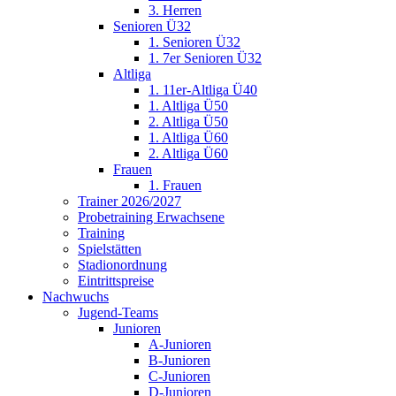
3. Herren
Senioren Ü32
1. Senioren Ü32
1. 7er Senioren Ü32
Altliga
1. 11er-Altliga Ü40
1. Altliga Ü50
2. Altliga Ü50
1. Altliga Ü60
2. Altliga Ü60
Frauen
1. Frauen
Trainer 2026/2027
Probetraining Erwachsene
Training
Spielstätten
Stadionordnung
Eintrittspreise
Nachwuchs
Jugend-Teams
Junioren
A-Junioren
B-Junioren
C-Junioren
D-Junioren