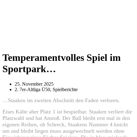
Temperamentvolles Spiel im
Sportpark…
25. November 2025
2. 7er-Altliga Ü50
,
Spielberichte
…
Staaken im zweiten Abschnitt den Faden verloren.
Eises Kälte aber Platz 1 ist bespielbar. Staaken verliert die
Platzwahl und hat Anstoß. Der Ball bleibt erst mal in den
eigenen Reihen, oh Schreck, Staakens Nummer 4 knickt
um und bleibt liegen muss ausgewechselt werden ohne