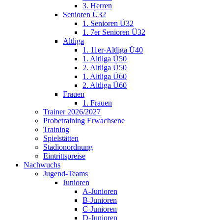
3. Herren
Senioren Ü32
1. Senioren Ü32
1. 7er Senioren Ü32
Altliga
1. 11er-Altliga Ü40
1. Altliga Ü50
2. Altliga Ü50
1. Altliga Ü60
2. Altliga Ü60
Frauen
1. Frauen
Trainer 2026/2027
Probetraining Erwachsene
Training
Spielstätten
Stadionordnung
Eintrittspreise
Nachwuchs
Jugend-Teams
Junioren
A-Junioren
B-Junioren
C-Junioren
D-Junioren