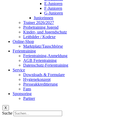
E-Junioren
F-Junioren
G-Junioren
Juniorinnen
Trainer 2026/2027
Probetraining Jugend
Kinder- und Jugendschutz
Leitbilder / Kodexe
Online-Shop
Marktplatz/Tauschbörse
Ferientraining
Ferientraining-Anmeldung
AGB Ferientraining
Datenschutz-Ferientraining
Service
Downloads & Formulare
Hygienekonzept
Presseakkreditierung
Fans
Sponsoring
Partner
X
Suche