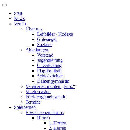
Start
News
Verein
Über uns
Leitbilder / Kodexe
Gütesiegel
Soziales
Abteilungen
Vorstand
Jugendleitung
Cheerleading
Flag Football
Schiedsrichter
Damengymnastik
Vereinsnachrichten „Echo“
Vereinscasino
Förderergemeinschaft
Termine
Spielbetrieb
Erwachsenen-Teams
Herren
1. Herren
2. Herren