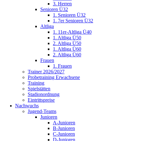
3. Herren
Senioren Ü32
1. Senioren Ü32
1. 7er Senioren Ü32
Altliga
1. 11er-Altliga Ü40
1. Altliga Ü50
2. Altliga Ü50
1. Altliga Ü60
2. Altliga Ü60
Frauen
1. Frauen
Trainer 2026/2027
Probetraining Erwachsene
Training
Spielstätten
Stadionordnung
Eintrittspreise
Nachwuchs
Jugend-Teams
Junioren
A-Junioren
B-Junioren
C-Junioren
D-Junioren