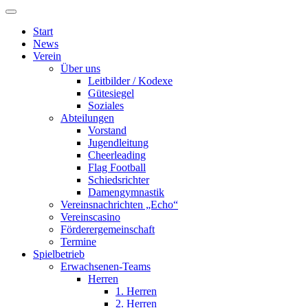
Start
News
Verein
Über uns
Leitbilder / Kodexe
Gütesiegel
Soziales
Abteilungen
Vorstand
Jugendleitung
Cheerleading
Flag Football
Schiedsrichter
Damengymnastik
Vereinsnachrichten „Echo“
Vereinscasino
Förderergemeinschaft
Termine
Spielbetrieb
Erwachsenen-Teams
Herren
1. Herren
2. Herren