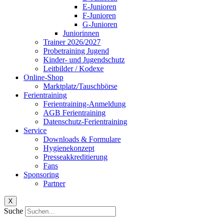
E-Junioren
F-Junioren
G-Junioren
Juniorinnen
Trainer 2026/2027
Probetraining Jugend
Kinder- und Jugendschutz
Leitbilder / Kodexe
Online-Shop
Marktplatz/Tauschbörse
Ferientraining
Ferientraining-Anmeldung
AGB Ferientraining
Datenschutz-Ferientraining
Service
Downloads & Formulare
Hygienekonzept
Presseakkreditierung
Fans
Sponsoring
Partner
X
Suche