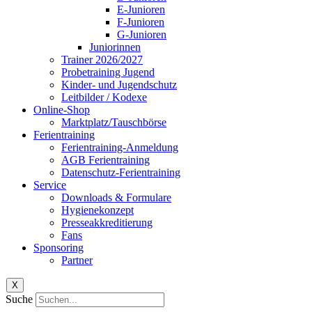
E-Junioren
F-Junioren
G-Junioren
Juniorinnen
Trainer 2026/2027
Probetraining Jugend
Kinder- und Jugendschutz
Leitbilder / Kodexe
Online-Shop
Marktplatz/Tauschbörse
Ferientraining
Ferientraining-Anmeldung
AGB Ferientraining
Datenschutz-Ferientraining
Service
Downloads & Formulare
Hygienekonzept
Presseakkreditierung
Fans
Sponsoring
Partner
X
Suche