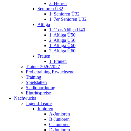
3. Herren
Senioren Ü32
1. Senioren Ü32
1. 7er Senioren Ü32
Altliga
1. 11er-Altliga Ü40
1. Altliga Ü50
2. Altliga Ü50
1. Altliga Ü60
2. Altliga Ü60
Frauen
1. Frauen
Trainer 2026/2027
Probetraining Erwachsene
Training
Spielstätten
Stadionordnung
Eintrittspreise
Nachwuchs
Jugend-Teams
Junioren
A-Junioren
B-Junioren
C-Junioren
D-Junioren