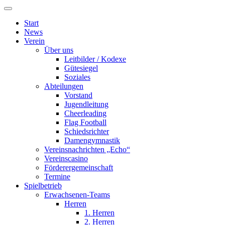
Start
News
Verein
Über uns
Leitbilder / Kodexe
Gütesiegel
Soziales
Abteilungen
Vorstand
Jugendleitung
Cheerleading
Flag Football
Schiedsrichter
Damengymnastik
Vereinsnachrichten „Echo“
Vereinscasino
Förderergemeinschaft
Termine
Spielbetrieb
Erwachsenen-Teams
Herren
1. Herren
2. Herren