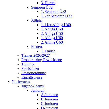
3. Herren
Senioren Ü32
1. Senioren Ü32
1. 7er Senioren Ü32
Altliga
1. 11er-Altliga Ü40
1. Altliga Ü50
2. Altliga Ü50
1. Altliga Ü60
2. Altliga Ü60
Frauen
1. Frauen
Trainer 2026/2027
Probetraining Erwachsene
Training
Spielstätten
Stadionordnung
Eintrittspreise
Nachwuchs
Jugend-Teams
Junioren
A-Junioren
B-Junioren
C-Junioren
D-Junioren