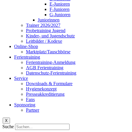
E-Junioren
F-Junioren
G-Junioren
Juniorinnen
Trainer 2026/2027
Probetraining Jugend
Kinder- und Jugendschutz
Leitbilder / Kodexe
Online-Shop
Marktplatz/Tauschbörse
Ferientraining
Ferientraining-Anmeldung
AGB Ferientraining
Datenschutz-Ferientraining
Service
Downloads & Formulare
Hygienekonzept
Presseakkreditierung
Fans
Sponsoring
Partner
X
Suche