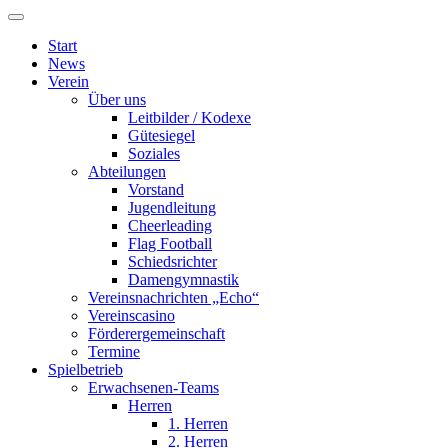
Start
News
Verein
Über uns
Leitbilder / Kodexe
Gütesiegel
Soziales
Abteilungen
Vorstand
Jugendleitung
Cheerleading
Flag Football
Schiedsrichter
Damengymnastik
Vereinsnachrichten „Echo“
Vereinscasino
Förderergemeinschaft
Termine
Spielbetrieb
Erwachsenen-Teams
Herren
1. Herren
2. Herren