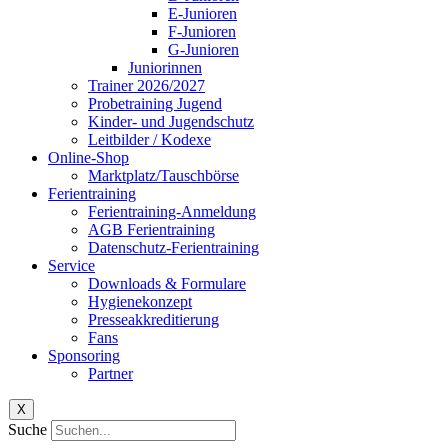
E-Junioren
F-Junioren
G-Junioren
Juniorinnen
Trainer 2026/2027
Probetraining Jugend
Kinder- und Jugendschutz
Leitbilder / Kodexe
Online-Shop
Marktplatz/Tauschbörse
Ferientraining
Ferientraining-Anmeldung
AGB Ferientraining
Datenschutz-Ferientraining
Service
Downloads & Formulare
Hygienekonzept
Presseakkreditierung
Fans
Sponsoring
Partner
X
Suche