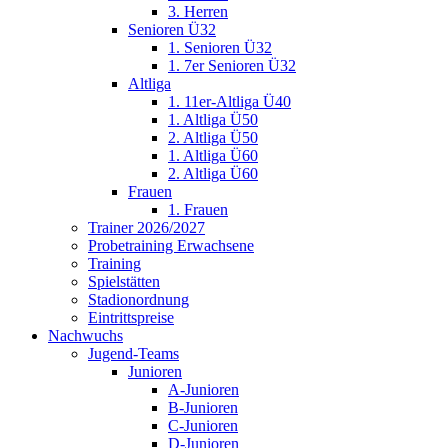
3. Herren
Senioren Ü32
1. Senioren Ü32
1. 7er Senioren Ü32
Altliga
1. 11er-Altliga Ü40
1. Altliga Ü50
2. Altliga Ü50
1. Altliga Ü60
2. Altliga Ü60
Frauen
1. Frauen
Trainer 2026/2027
Probetraining Erwachsene
Training
Spielstätten
Stadionordnung
Eintrittspreise
Nachwuchs
Jugend-Teams
Junioren
A-Junioren
B-Junioren
C-Junioren
D-Junioren