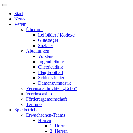
Start
News
Verein
Über uns
Leitbilder / Kodexe
Gütesiegel
Soziales
Abteilungen
Vorstand
Jugendleitung
Cheerleading
Flag Football
Schiedsrichter
Damengymnastik
Vereinsnachrichten „Echo“
Vereinscasino
Förderergemeinschaft
Termine
Spielbetrieb
Erwachsenen-Teams
Herren
1. Herren
2. Herren