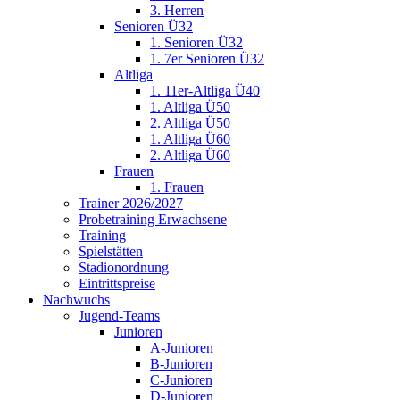
3. Herren
Senioren Ü32
1. Senioren Ü32
1. 7er Senioren Ü32
Altliga
1. 11er-Altliga Ü40
1. Altliga Ü50
2. Altliga Ü50
1. Altliga Ü60
2. Altliga Ü60
Frauen
1. Frauen
Trainer 2026/2027
Probetraining Erwachsene
Training
Spielstätten
Stadionordnung
Eintrittspreise
Nachwuchs
Jugend-Teams
Junioren
A-Junioren
B-Junioren
C-Junioren
D-Junioren