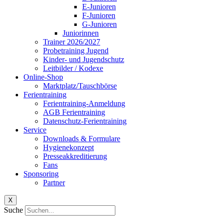
E-Junioren
F-Junioren
G-Junioren
Juniorinnen
Trainer 2026/2027
Probetraining Jugend
Kinder- und Jugendschutz
Leitbilder / Kodexe
Online-Shop
Marktplatz/Tauschbörse
Ferientraining
Ferientraining-Anmeldung
AGB Ferientraining
Datenschutz-Ferientraining
Service
Downloads & Formulare
Hygienekonzept
Presseakkreditierung
Fans
Sponsoring
Partner
X
Suche