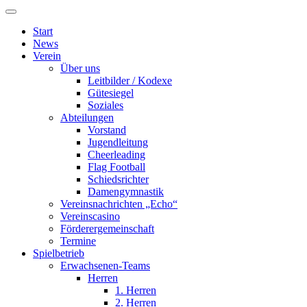
Start
News
Verein
Über uns
Leitbilder / Kodexe
Gütesiegel
Soziales
Abteilungen
Vorstand
Jugendleitung
Cheerleading
Flag Football
Schiedsrichter
Damengymnastik
Vereinsnachrichten „Echo“
Vereinscasino
Förderergemeinschaft
Termine
Spielbetrieb
Erwachsenen-Teams
Herren
1. Herren
2. Herren