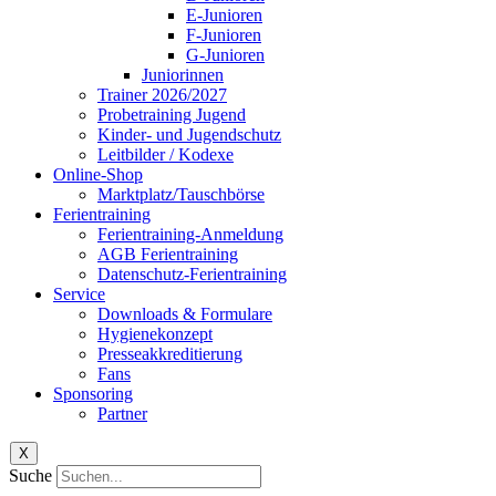
E-Junioren
F-Junioren
G-Junioren
Juniorinnen
Trainer 2026/2027
Probetraining Jugend
Kinder- und Jugendschutz
Leitbilder / Kodexe
Online-Shop
Marktplatz/Tauschbörse
Ferientraining
Ferientraining-Anmeldung
AGB Ferientraining
Datenschutz-Ferientraining
Service
Downloads & Formulare
Hygienekonzept
Presseakkreditierung
Fans
Sponsoring
Partner
X
Suche