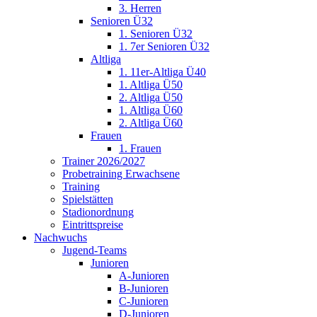
3. Herren
Senioren Ü32
1. Senioren Ü32
1. 7er Senioren Ü32
Altliga
1. 11er-Altliga Ü40
1. Altliga Ü50
2. Altliga Ü50
1. Altliga Ü60
2. Altliga Ü60
Frauen
1. Frauen
Trainer 2026/2027
Probetraining Erwachsene
Training
Spielstätten
Stadionordnung
Eintrittspreise
Nachwuchs
Jugend-Teams
Junioren
A-Junioren
B-Junioren
C-Junioren
D-Junioren