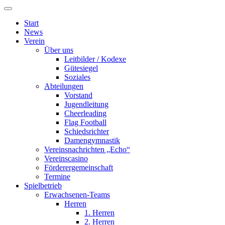
Start
News
Verein
Über uns
Leitbilder / Kodexe
Gütesiegel
Soziales
Abteilungen
Vorstand
Jugendleitung
Cheerleading
Flag Football
Schiedsrichter
Damengymnastik
Vereinsnachrichten „Echo“
Vereinscasino
Förderergemeinschaft
Termine
Spielbetrieb
Erwachsenen-Teams
Herren
1. Herren
2. Herren