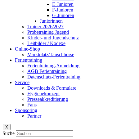
E-Junioren
F-Junioren
G-Junioren
Juniorinnen
Trainer 2026/2027
Probetraining Jugend
Kinder- und Jugendschutz
Leitbilder / Kodexe
Online-Shop
Marktplatz/Tauschbörse
Ferientraining
Ferientraining-Anmeldung
AGB Ferientraining
Datenschutz-Ferientraining
Service
Downloads & Formulare
Hygienekonzept
Presseakkreditierung
Fans
Sponsoring
Partner
X
Suche