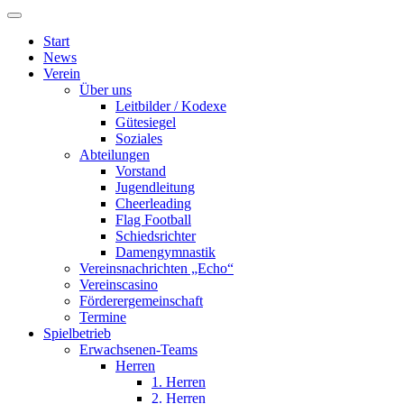
Start
News
Verein
Über uns
Leitbilder / Kodexe
Gütesiegel
Soziales
Abteilungen
Vorstand
Jugendleitung
Cheerleading
Flag Football
Schiedsrichter
Damengymnastik
Vereinsnachrichten „Echo“
Vereinscasino
Förderergemeinschaft
Termine
Spielbetrieb
Erwachsenen-Teams
Herren
1. Herren
2. Herren