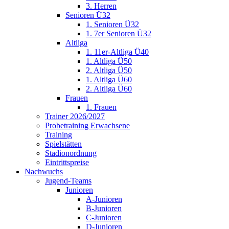
3. Herren
Senioren Ü32
1. Senioren Ü32
1. 7er Senioren Ü32
Altliga
1. 11er-Altliga Ü40
1. Altliga Ü50
2. Altliga Ü50
1. Altliga Ü60
2. Altliga Ü60
Frauen
1. Frauen
Trainer 2026/2027
Probetraining Erwachsene
Training
Spielstätten
Stadionordnung
Eintrittspreise
Nachwuchs
Jugend-Teams
Junioren
A-Junioren
B-Junioren
C-Junioren
D-Junioren