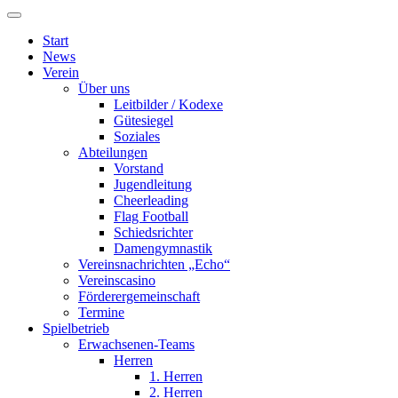
Start
News
Verein
Über uns
Leitbilder / Kodexe
Gütesiegel
Soziales
Abteilungen
Vorstand
Jugendleitung
Cheerleading
Flag Football
Schiedsrichter
Damengymnastik
Vereinsnachrichten „Echo“
Vereinscasino
Förderergemeinschaft
Termine
Spielbetrieb
Erwachsenen-Teams
Herren
1. Herren
2. Herren