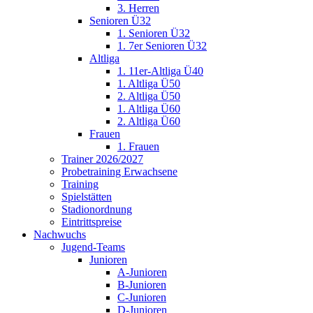
3. Herren
Senioren Ü32
1. Senioren Ü32
1. 7er Senioren Ü32
Altliga
1. 11er-Altliga Ü40
1. Altliga Ü50
2. Altliga Ü50
1. Altliga Ü60
2. Altliga Ü60
Frauen
1. Frauen
Trainer 2026/2027
Probetraining Erwachsene
Training
Spielstätten
Stadionordnung
Eintrittspreise
Nachwuchs
Jugend-Teams
Junioren
A-Junioren
B-Junioren
C-Junioren
D-Junioren