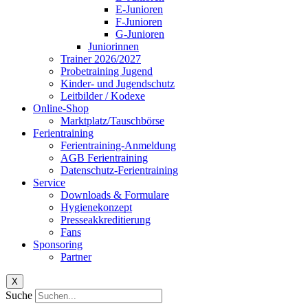
E-Junioren
F-Junioren
G-Junioren
Juniorinnen
Trainer 2026/2027
Probetraining Jugend
Kinder- und Jugendschutz
Leitbilder / Kodexe
Online-Shop
Marktplatz/Tauschbörse
Ferientraining
Ferientraining-Anmeldung
AGB Ferientraining
Datenschutz-Ferientraining
Service
Downloads & Formulare
Hygienekonzept
Presseakkreditierung
Fans
Sponsoring
Partner
X
Suche