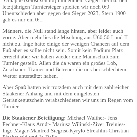
Schlappe (selbst schuld) hinnehmen.
Gegen Hertha, den
letztjährigen Turniersieger spielten wir noch 0:0
Unentschieden aber gegen den Sieger 2023, Stern 1900
gab es nur ein 0:1.
Männers, die Null stand lange hinten, aber leider auch
vorne. Aber mehr lies die Mischung aus Ü60,50 I und II
nicht zu. Inge hatte einige der wenigen Chancen auf dem
Fuß aber es sollte nicht sein. Somit kein Podium Platz
erreicht aber wir haben wieder eine Mannschaft zum
Turnier gestellt. Allen die da waren ein großes Lob,
Zuschauer, Trainer und Betreuer die uns bei schlechtem
Wetter unterstützt haben.
Aber Spaß hatten wir trotzdem auch mit dem zahlreichen
Staakener Anhang und mit dem eingelösten
Getränkegutschein verabschiedeten wir uns im Regen vom
Turnier.
Die Staakener Beteiligung:
Michael Walther- Jens
Fechner-Klaus Arndt- Mariusz Wilinski-Ziver Treinies-
Ingo Magar-Manfred Siegrist-Kyrylo Strekhlin-Christian
Piaskowski und Jo Deile.