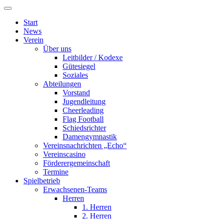
Start
News
Verein
Über uns
Leitbilder / Kodexe
Gütesiegel
Soziales
Abteilungen
Vorstand
Jugendleitung
Cheerleading
Flag Football
Schiedsrichter
Damengymnastik
Vereinsnachrichten „Echo“
Vereinscasino
Förderergemeinschaft
Termine
Spielbetrieb
Erwachsenen-Teams
Herren
1. Herren
2. Herren