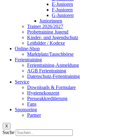
E-Junioren
F-Junioren
G-Junioren
Juniorinnen
Trainer 2026/2027
Probetraining Jugend
Kinder- und Jugendschutz
Leitbilder / Kodexe
Online-Shop
Marktplatz/Tauschbörse
Ferientraining
Ferientraining-Anmeldung
AGB Ferientraining
Datenschutz-Ferientraining
Service
Downloads & Formulare
Hygienekonzept
Presseakkreditierung
Fans
Sponsoring
Partner
X
Suche