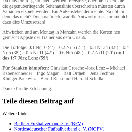
Da muss dran „gearbeitet“ werden. Freistöße, oder die Ecken, die
die gegenüberliegende Seitenauslinie überschreiten müssten durch
Varianten erspielt werden. Ein Außenstehender meinte: Na übt ihr
denn das nicht? Doch natürlich, war die Antwort nur es kommt nicht
dazu dies Umzusetzen!
Abwischen und am Montag in Marzahn werden die Karten neu
gemischt Appste der Trainer aus dem Urlaub.
Die Torfolge: 0:1 Nr 10 (4‘) – 0:2 Nr 5 (21‘) – 0:3 Nr 34 (32‘) – 0:4
Nr 5 (38‘) – 0:5 Nr 11 (42‘) – 0:6 Nr5 (48‘) – 0:7 Nr11 (50‘)
und
das 1:7 Jörg Lenz (59‘)
Für Staaken kämpften:
Christian Grosche -Jörg Lenz – Michael
Babenschneider – Ingo Magar – Ralf Ortlieb – Jens Fechner –
Rüdiger Packwitz – Bernd Russo und Harrald Schülke
Danke für die Erfrischung.
Teile diesen Beitrag auf
Weitere Links
Berliner Fußballverband e. V. (BFV)
Nordostdeutscher Fußballverband e. V. (NOFV)