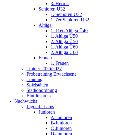
3. Herren
Senioren Ü32
1. Senioren Ü32
1. 7er Senioren Ü32
Altliga
1. 11er-Altliga Ü40
1. Altliga Ü50
2. Altliga Ü50
1. Altliga Ü60
2. Altliga Ü60
Frauen
1. Frauen
Trainer 2026/2027
Probetraining Erwachsene
Training
Spielstätten
Stadionordnung
Eintrittspreise
Nachwuchs
Jugend-Teams
Junioren
A-Junioren
B-Junioren
C-Junioren
D-Junioren