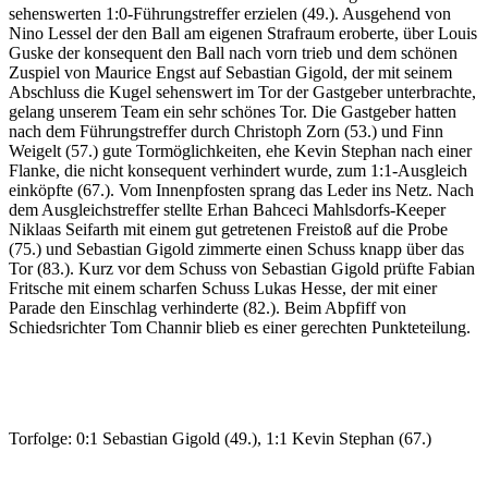
sehenswerten 1:0-Führungstreffer erzielen (49.). Ausgehend von
Nino Lessel der den Ball am eigenen Strafraum eroberte, über Louis
Guske der konsequent den Ball nach vorn trieb und dem schönen
Zuspiel von Maurice Engst auf Sebastian Gigold, der mit seinem
Abschluss die Kugel sehenswert im Tor der Gastgeber unterbrachte,
gelang unserem Team ein sehr schönes Tor. Die Gastgeber hatten
nach dem Führungstreffer durch Christoph Zorn (53.) und Finn
Weigelt (57.) gute Tormöglichkeiten, ehe Kevin Stephan nach einer
Flanke, die nicht konsequent verhindert wurde, zum 1:1-Ausgleich
einköpfte (67.). Vom Innenpfosten sprang das Leder ins Netz. Nach
dem Ausgleichstreffer stellte Erhan Bahceci Mahlsdorfs-Keeper
Niklaas Seifarth mit einem gut getretenen Freistoß auf die Probe
(75.) und Sebastian Gigold zimmerte einen Schuss knapp über das
Tor (83.). Kurz vor dem Schuss von Sebastian Gigold prüfte Fabian
Fritsche mit einem scharfen Schuss Lukas Hesse, der mit einer
Parade den Einschlag verhinderte (82.). Beim Abpfiff von
Schiedsrichter Tom Channir blieb es einer gerechten Punkteteilung.
Torfolge: 0:1 Sebastian Gigold (49.), 1:1 Kevin Stephan (67.)