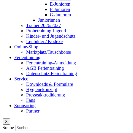
E-Junioren
F-Junioren
G-Junioren
Juniorinnen
Trainer 2026/2027
Probetraining Jugend
Kinder- und Jugendschutz
Leitbilder / Kodexe
Online-Shop
Marktplatz/Tauschbörse
Ferientraining
Ferientraining-Anmeldung
AGB Ferientraining
Datenschutz-Ferientraining
Service
Downloads & Formulare
Hygienekonzept
Presseakkreditierung
Fans
Sponsoring
Partner
X
Suche