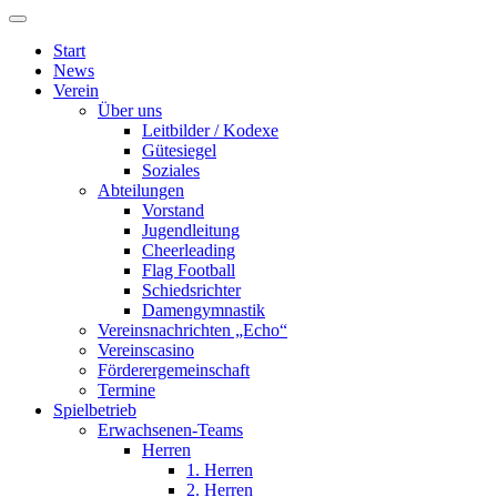
Start
News
Verein
Über uns
Leitbilder / Kodexe
Gütesiegel
Soziales
Abteilungen
Vorstand
Jugendleitung
Cheerleading
Flag Football
Schiedsrichter
Damengymnastik
Vereinsnachrichten „Echo“
Vereinscasino
Förderergemeinschaft
Termine
Spielbetrieb
Erwachsenen-Teams
Herren
1. Herren
2. Herren