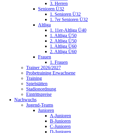
3. Herren
Senioren Ü32
1. Senioren Ü32
1. 7er Senioren Ü32
Altliga
1. 11er-Altliga Ü40
1. Altliga Ü50
2. Altliga Ü50
1. Altliga Ü60
2. Altliga Ü60
Frauen
1. Frauen
Trainer 2026/2027
Probetraining Erwachsene
Training
Spielstätten
Stadionordnung
Eintrittspreise
Nachwuchs
Jugend-Teams
Junioren
A-Junioren
B-Junioren
C-Junioren
D-Junioren