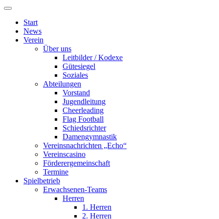
Start
News
Verein
Über uns
Leitbilder / Kodexe
Gütesiegel
Soziales
Abteilungen
Vorstand
Jugendleitung
Cheerleading
Flag Football
Schiedsrichter
Damengymnastik
Vereinsnachrichten „Echo“
Vereinscasino
Förderergemeinschaft
Termine
Spielbetrieb
Erwachsenen-Teams
Herren
1. Herren
2. Herren