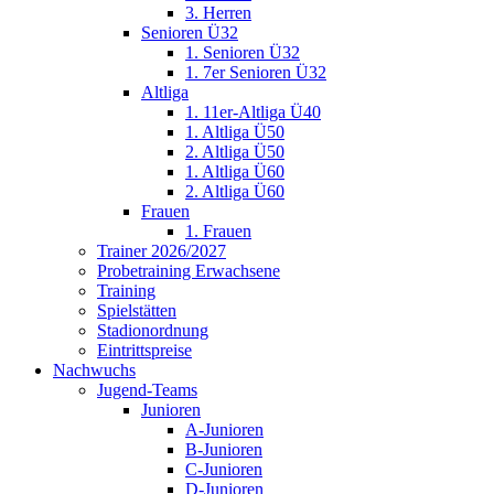
3. Herren
Senioren Ü32
1. Senioren Ü32
1. 7er Senioren Ü32
Altliga
1. 11er-Altliga Ü40
1. Altliga Ü50
2. Altliga Ü50
1. Altliga Ü60
2. Altliga Ü60
Frauen
1. Frauen
Trainer 2026/2027
Probetraining Erwachsene
Training
Spielstätten
Stadionordnung
Eintrittspreise
Nachwuchs
Jugend-Teams
Junioren
A-Junioren
B-Junioren
C-Junioren
D-Junioren