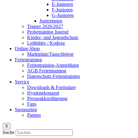
E-Junioren
F-Junioren
G-Junioren
Juniorinnen
Trainer 2026/2027
Probetraining Jugend
Kinder- und Jugendschutz
Leitbilder / Kodexe
Online-Shop
Marktplatz/Tauschbörse
Ferientraining
Ferientraining-Anmeldung
AGB Ferientraining
Datenschutz-Ferientraining
Service
Downloads & Formulare
Hygienekonzept
Presseakkreditierung
Fans
Sponsoring
Partner
X
Suche