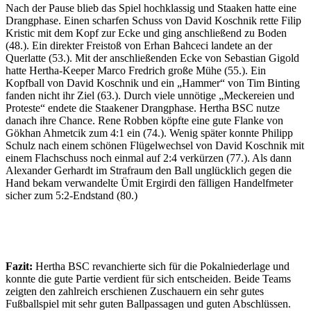
Nach der Pause blieb das Spiel hochklassig und Staaken hatte eine
Drangphase. Einen scharfen Schuss von David Koschnik rette Filip
Kristic mit dem Kopf zur Ecke und ging anschließend zu Boden
(48.). Ein direkter Freistoß von Erhan Bahceci landete an der
Querlatte (53.). Mit der anschließenden Ecke von Sebastian Gigold
hatte Hertha-Keeper Marco Fredrich große Mühe (55.). Ein
Kopfball von David Koschnik und ein „Hammer“ von Tim Binting
fanden nicht ihr Ziel (63.). Durch viele unnötige „Meckereien und
Proteste“ endete die Staakener Drangphase. Hertha BSC nutze
danach ihre Chance. Rene Robben köpfte eine gute Flanke von
Gökhan Ahmetcik zum 4:1 ein (74.). Wenig später konnte Philipp
Schulz nach einem schönen Flügelwechsel von David Koschnik mit
einem Flachschuss noch einmal auf 2:4 verkürzen (77.). Als dann
Alexander Gerhardt im Strafraum den Ball unglücklich gegen die
Hand bekam verwandelte Ümit Ergirdi den fälligen Handelfmeter
sicher zum 5:2-Endstand (80.)
Fazit:
Hertha BSC revanchierte sich für die Pokalniederlage und
konnte die gute Partie verdient für sich entscheiden. Beide Teams
zeigten den zahlreich erschienen Zuschauern ein sehr gutes
Fußballspiel mit sehr guten Ballpassagen und guten Abschlüssen.