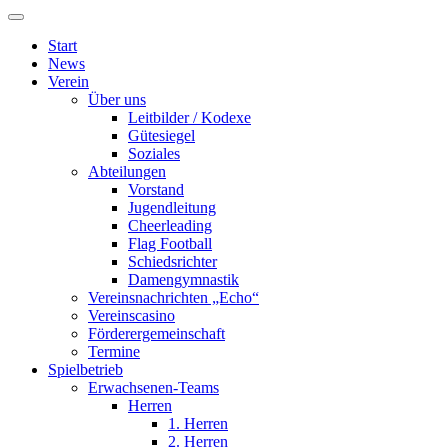
Start
News
Verein
Über uns
Leitbilder / Kodexe
Gütesiegel
Soziales
Abteilungen
Vorstand
Jugendleitung
Cheerleading
Flag Football
Schiedsrichter
Damengymnastik
Vereinsnachrichten „Echo“
Vereinscasino
Förderergemeinschaft
Termine
Spielbetrieb
Erwachsenen-Teams
Herren
1. Herren
2. Herren