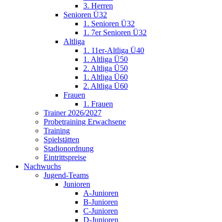
3. Herren
Senioren Ü32
1. Senioren Ü32
1. 7er Senioren Ü32
Altliga
1. 11er-Altliga Ü40
1. Altliga Ü50
2. Altliga Ü50
1. Altliga Ü60
2. Altliga Ü60
Frauen
1. Frauen
Trainer 2026/2027
Probetraining Erwachsene
Training
Spielstätten
Stadionordnung
Eintrittspreise
Nachwuchs
Jugend-Teams
Junioren
A-Junioren
B-Junioren
C-Junioren
D-Junioren