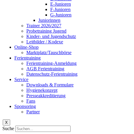
E-Junioren
F-Junioren
G-Junioren
Juniorinnen
Trainer 2026/2027
Probetraining Jugend
Kinder- und Jugendschutz
Leitbilder / Kodexe
Online-Shop
Marktplatz/Tauschbörse
Ferientraining
Ferientraining-Anmeldung
AGB Ferientraining
Datenschutz-Ferientraining
Service
Downloads & Formulare
Hygienekonzept
Presseakkreditierung
Fans
Sponsoring
Partner
X
Suche