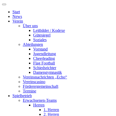
Start
News
Verein
Über uns
Leitbilder / Kodexe
Gütesiegel
Soziales
Abteilungen
Vorstand
Jugendleitung
Cheerleading
Flag Football
Schiedsrichter
Damengymnastik
Vereinsnachrichten „Echo“
Vereinscasino
Förderergemeinschaft
Termine
Spielbetrieb
Erwachsenen-Teams
Herren
1. Herren
2. Herren