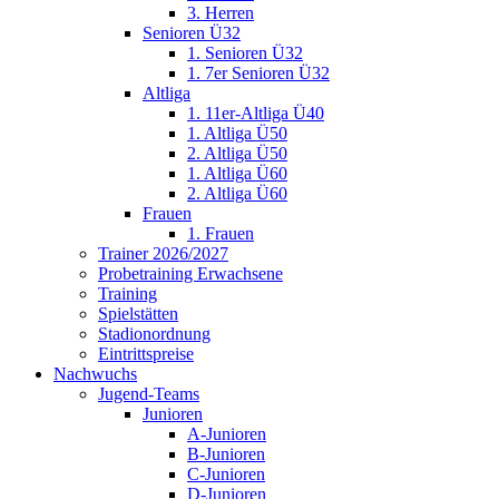
3. Herren
Senioren Ü32
1. Senioren Ü32
1. 7er Senioren Ü32
Altliga
1. 11er-Altliga Ü40
1. Altliga Ü50
2. Altliga Ü50
1. Altliga Ü60
2. Altliga Ü60
Frauen
1. Frauen
Trainer 2026/2027
Probetraining Erwachsene
Training
Spielstätten
Stadionordnung
Eintrittspreise
Nachwuchs
Jugend-Teams
Junioren
A-Junioren
B-Junioren
C-Junioren
D-Junioren