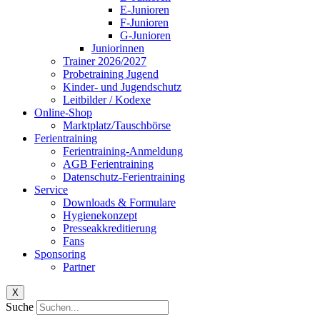
E-Junioren
F-Junioren
G-Junioren
Juniorinnen
Trainer 2026/2027
Probetraining Jugend
Kinder- und Jugendschutz
Leitbilder / Kodexe
Online-Shop
Marktplatz/Tauschbörse
Ferientraining
Ferientraining-Anmeldung
AGB Ferientraining
Datenschutz-Ferientraining
Service
Downloads & Formulare
Hygienekonzept
Presseakkreditierung
Fans
Sponsoring
Partner
X
Suche