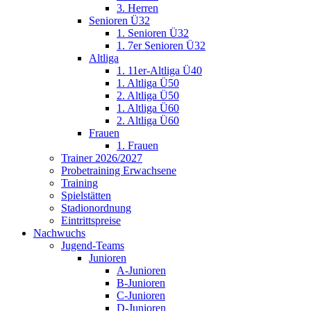
3. Herren
Senioren Ü32
1. Senioren Ü32
1. 7er Senioren Ü32
Altliga
1. 11er-Altliga Ü40
1. Altliga Ü50
2. Altliga Ü50
1. Altliga Ü60
2. Altliga Ü60
Frauen
1. Frauen
Trainer 2026/2027
Probetraining Erwachsene
Training
Spielstätten
Stadionordnung
Eintrittspreise
Nachwuchs
Jugend-Teams
Junioren
A-Junioren
B-Junioren
C-Junioren
D-Junioren