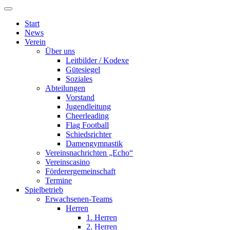
Start
News
Verein
Über uns
Leitbilder / Kodexe
Gütesiegel
Soziales
Abteilungen
Vorstand
Jugendleitung
Cheerleading
Flag Football
Schiedsrichter
Damengymnastik
Vereinsnachrichten „Echo“
Vereinscasino
Förderergemeinschaft
Termine
Spielbetrieb
Erwachsenen-Teams
Herren
1. Herren
2. Herren