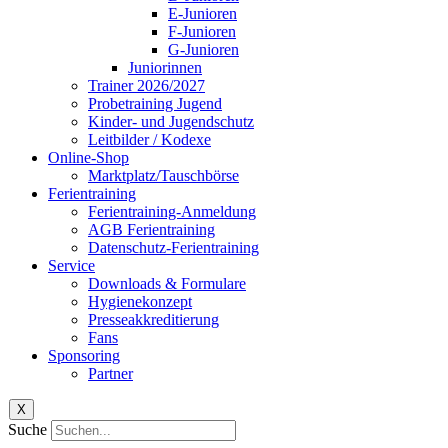
E-Junioren
F-Junioren
G-Junioren
Juniorinnen
Trainer 2026/2027
Probetraining Jugend
Kinder- und Jugendschutz
Leitbilder / Kodexe
Online-Shop
Marktplatz/Tauschbörse
Ferientraining
Ferientraining-Anmeldung
AGB Ferientraining
Datenschutz-Ferientraining
Service
Downloads & Formulare
Hygienekonzept
Presseakkreditierung
Fans
Sponsoring
Partner
X
Suche