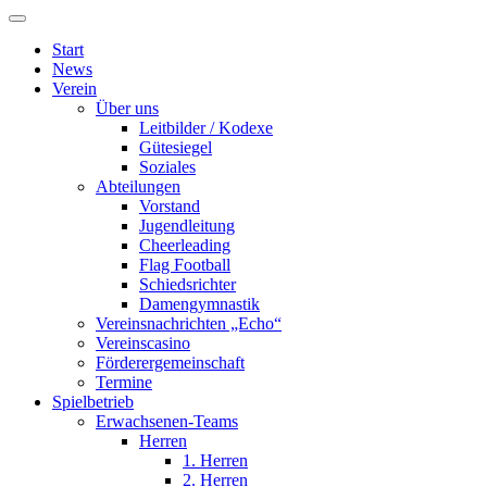
Start
News
Verein
Über uns
Leitbilder / Kodexe
Gütesiegel
Soziales
Abteilungen
Vorstand
Jugendleitung
Cheerleading
Flag Football
Schiedsrichter
Damengymnastik
Vereinsnachrichten „Echo“
Vereinscasino
Förderergemeinschaft
Termine
Spielbetrieb
Erwachsenen-Teams
Herren
1. Herren
2. Herren