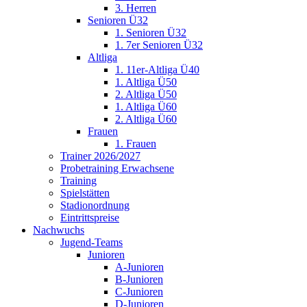
3. Herren
Senioren Ü32
1. Senioren Ü32
1. 7er Senioren Ü32
Altliga
1. 11er-Altliga Ü40
1. Altliga Ü50
2. Altliga Ü50
1. Altliga Ü60
2. Altliga Ü60
Frauen
1. Frauen
Trainer 2026/2027
Probetraining Erwachsene
Training
Spielstätten
Stadionordnung
Eintrittspreise
Nachwuchs
Jugend-Teams
Junioren
A-Junioren
B-Junioren
C-Junioren
D-Junioren