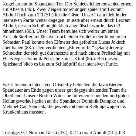
Kugel erneut im Spandauer Tor. Der Schiedsrichter entschied erneut
auf Abseits (49.). Zwei Zeigerumdrehungen später traf Leorant
Abduli flach zum 2:0 (51.) für die Gäste. Unser Team hielt in der
intensiven Partie weiter dagegen, musste aber erneut durch Leorant
Abduli, dessen Schuß unglücklich abgefälscht wurde, das 0:3
hinnehmen (60.). Unser Team bemühte sich weiter um einen
Anschlußtreffer, mußte aber noch einen Foulelfmeter hinnehmen.
Sebastian Paul konnte den Elfmeter des gefoulten Lucas Jokisch
aber halten (83.). Den verdienten „Ehrentreffer“ gelang Jeremy
Schneider, der sich gut durchsetzte und nach einem Preßschlag mit
FC-Keeper Dominik Petzsche zum 1:3 traf (86.). Bei diesem
Spielstand blieb es bis zum Schlußpfiff der intensiven Partie.
Fazit: In einem intensiven Ortsderby behielten die favorisierten
Spandauer am Ende gegen unser gut dagegenhaltendes Team die
Oberhand. Unsere Besten Wünsche für einen schnellen und guten
Heilungsverlauf gehen an die Spandauer Dominik Dampke und
Mehmet-Can Senocak, die jeweils mit einem Rettungswagen ins
Krankenhaus mussten.
Torfolge: 0:1 Norman Guski (33.), 0:2 Leorant Abduli (51.), 0:3