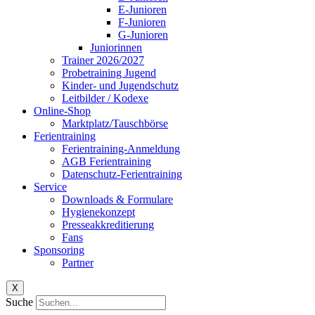
E-Junioren
F-Junioren
G-Junioren
Juniorinnen
Trainer 2026/2027
Probetraining Jugend
Kinder- und Jugendschutz
Leitbilder / Kodexe
Online-Shop
Marktplatz/Tauschbörse
Ferientraining
Ferientraining-Anmeldung
AGB Ferientraining
Datenschutz-Ferientraining
Service
Downloads & Formulare
Hygienekonzept
Presseakkreditierung
Fans
Sponsoring
Partner
X
Suche