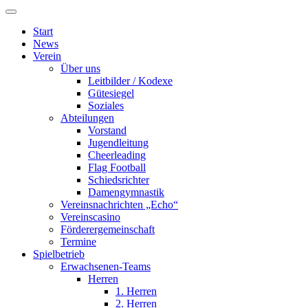
Start
News
Verein
Über uns
Leitbilder / Kodexe
Gütesiegel
Soziales
Abteilungen
Vorstand
Jugendleitung
Cheerleading
Flag Football
Schiedsrichter
Damengymnastik
Vereinsnachrichten „Echo“
Vereinscasino
Förderergemeinschaft
Termine
Spielbetrieb
Erwachsenen-Teams
Herren
1. Herren
2. Herren