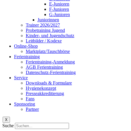
E-Junioren
F-Junioren
G-Junioren
Juniorinnen
Trainer 2026/2027
Probetraining Jugend
Kinder- und Jugendschutz
Leitbilder / Kodexe
Online-Shop
Marktplatz/Tauschbörse
Ferientraining
Ferientraining-Anmeldung
AGB Ferientraining
Datenschutz-Ferientraining
Service
Downloads & Formulare
Hygienekonzept
Presseakkreditierung
Fans
Sponsoring
Partner
X
Suche