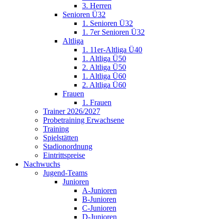
3. Herren
Senioren Ü32
1. Senioren Ü32
1. 7er Senioren Ü32
Altliga
1. 11er-Altliga Ü40
1. Altliga Ü50
2. Altliga Ü50
1. Altliga Ü60
2. Altliga Ü60
Frauen
1. Frauen
Trainer 2026/2027
Probetraining Erwachsene
Training
Spielstätten
Stadionordnung
Eintrittspreise
Nachwuchs
Jugend-Teams
Junioren
A-Junioren
B-Junioren
C-Junioren
D-Junioren