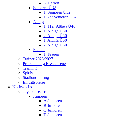
3. Herren
Senioren Ü32
1. Senioren Ü32
1. 7er Senioren Ü32
Altliga
1. 11er-Altliga Ü40
1. Altliga Ü50
2. Altliga Ü50
1. Altliga Ü60
2. Altliga Ü60
Frauen
1. Frauen
Trainer 2026/2027
Probetraining Erwachsene
Training
Spielstätten
Stadionordnung
Eintrittspreise
Nachwuchs
Jugend-Teams
Junioren
A-Junioren
B-Junioren
C-Junioren
D-Junioren