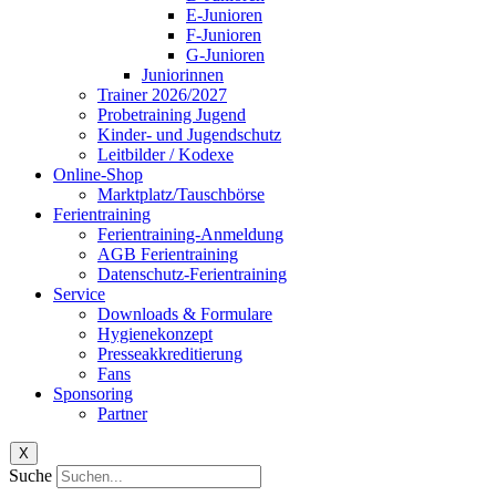
E-Junioren
F-Junioren
G-Junioren
Juniorinnen
Trainer 2026/2027
Probetraining Jugend
Kinder- und Jugendschutz
Leitbilder / Kodexe
Online-Shop
Marktplatz/Tauschbörse
Ferientraining
Ferientraining-Anmeldung
AGB Ferientraining
Datenschutz-Ferientraining
Service
Downloads & Formulare
Hygienekonzept
Presseakkreditierung
Fans
Sponsoring
Partner
X
Suche