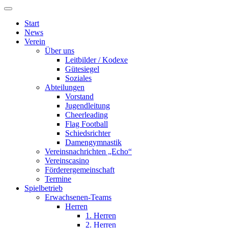
Start
News
Verein
Über uns
Leitbilder / Kodexe
Gütesiegel
Soziales
Abteilungen
Vorstand
Jugendleitung
Cheerleading
Flag Football
Schiedsrichter
Damengymnastik
Vereinsnachrichten „Echo“
Vereinscasino
Förderergemeinschaft
Termine
Spielbetrieb
Erwachsenen-Teams
Herren
1. Herren
2. Herren