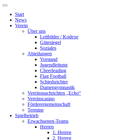
Start
News
Verein
Über uns
Leitbilder / Kodexe
Gütesiegel
Soziales
Abteilungen
Vorstand
Jugendleitung
Cheerleading
Flag Football
Schiedsrichter
Damengymnastik
Vereinsnachrichten „Echo“
Vereinscasino
Förderergemeinschaft
Termine
Spielbetrieb
Erwachsenen-Teams
Herren
1. Herren
2. Herren