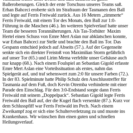
Balleroberungen. Gleich der erste Torschuss unseres Teams saß.
Erhan Bahceci eroberte sich im Strafraum der Tasmanen den Ball
und legte auf Ferris Freiwald zurück. Aus 16 Metern „zimmerte“
Ferris Freiwald, mit einem Tor des Monats, den Ball zur 1:0-
Führung in die Maschen (46.). Im weiteren Spielverlauf hatte unser
Team die besseren Torannäherungen. Als Tas-Torhüter Maxim
Hertel einen Schuss von Emre Mert Aslan nur abklatschen konnte,
war Erhan Bahceci zur Stelle und brachte den Ball ins Tor. Das
Gespann entschied jedoch auf Abseits (57.). Auf der Gegenseite
senkte sich ein direkter Freistoß von Maximilian Storm gefährlich
auf unser Tor (65.) und Lirim Mema verfehlte unser Gehäuse auch
nur knapp (68.). Nach einem Foulspiel an Sebastian Gigold erfasste
Emre Mert Aslan eine Vorteilssituation als erstes, nahm das
Spielgerät auf, und traf sehenswert zum 2:0 für unsere Farben (72.).
In der 83. Spielminute hatte Philip Schulz den Anschlusstreffer für
Tasmania auf dem Fuß, doch Kevin Otremba verhinderte mit einer
Parade den Einschlag. Für den 3:0-Endstand sorgte dann Ferris
Freiwald mit seinem „Doppelpack“. Sebastian Gigold legte Ferris
Freiwald den Ball auf, der die Kugel flach versenkte (87.). Kurz vor
dem Schlusspfiff war Ferris Freiwald im Pech. Nach einem
Zweikampf zog er sich eine Schulterverletzung zu und musste ins
Krankenhaus. Wir wünschen ihm einen guten und schnellen
Heilungsverlauf.