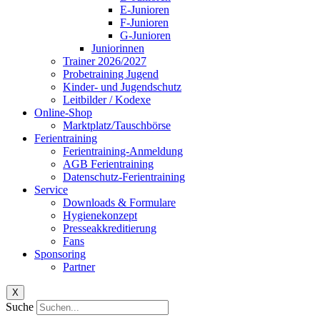
E-Junioren
F-Junioren
G-Junioren
Juniorinnen
Trainer 2026/2027
Probetraining Jugend
Kinder- und Jugendschutz
Leitbilder / Kodexe
Online-Shop
Marktplatz/Tauschbörse
Ferientraining
Ferientraining-Anmeldung
AGB Ferientraining
Datenschutz-Ferientraining
Service
Downloads & Formulare
Hygienekonzept
Presseakkreditierung
Fans
Sponsoring
Partner
X
Suche