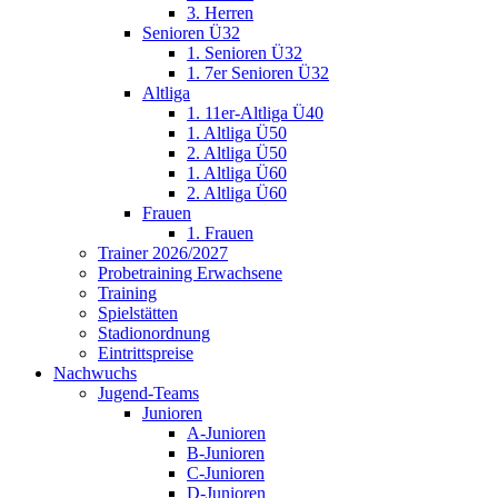
3. Herren
Senioren Ü32
1. Senioren Ü32
1. 7er Senioren Ü32
Altliga
1. 11er-Altliga Ü40
1. Altliga Ü50
2. Altliga Ü50
1. Altliga Ü60
2. Altliga Ü60
Frauen
1. Frauen
Trainer 2026/2027
Probetraining Erwachsene
Training
Spielstätten
Stadionordnung
Eintrittspreise
Nachwuchs
Jugend-Teams
Junioren
A-Junioren
B-Junioren
C-Junioren
D-Junioren