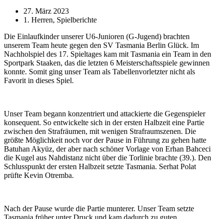
27. März 2023
1. Herren
,
Spielberichte
Die Einlaufkinder unserer U6-Junioren (G-Jugend) brachten
unserem Team heute gegen den SV Tasmania Berlin Glück. Im
Nachholspiel des 17. Spieltages kam mit Tasmania ein Team in den
Sportpark Staaken, das die letzten 6 Meisterschaftsspiele gewinnen
konnte. Somit ging unser Team als Tabellenvorletzter nicht als
Favorit in dieses Spiel.
Unser Team begann konzentriert und attackierte die Gegenspieler
konsequent. So entwickelte sich in der ersten Halbzeit eine Partie
zwischen den Strafräumen, mit wenigen Strafraumszenen. Die
größte Möglichkeit noch vor der Pause in Führung zu gehen hatte
Batuhan Akyüz, der aber nach schöner Vorlage von Erhan Bahceci
die Kugel aus Nahdistanz nicht über die Torlinie brachte (39.). Den
Schlusspunkt der ersten Halbzeit setzte Tasmania. Serhat Polat
prüfte Kevin Otremba.
Nach der Pause wurde die Partie munterer. Unser Team setzte
Tasmania früher unter Druck und kam dadurch zu guten