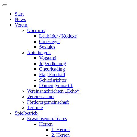
Start
News
Verein
Über uns
Leitbilder / Kodexe
Gütesiegel
Soziales
Abteilungen
Vorstand
Jugendleitung
Cheerleading
Flag Football
Schiedsrichter
Damengymnastik
Vereinsnachrichten „Echo“
Vereinscasino
Förderergemeinschaft
Termine
Spielbetrieb
Erwachsenen-Teams
Herren
1. Herren
2. Herren