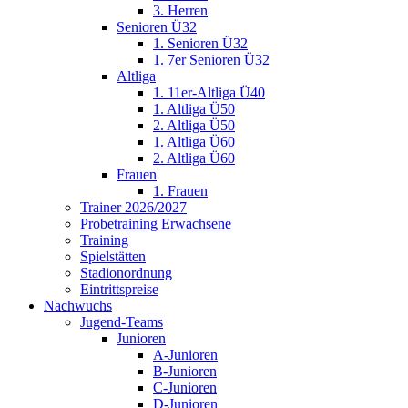
3. Herren
Senioren Ü32
1. Senioren Ü32
1. 7er Senioren Ü32
Altliga
1. 11er-Altliga Ü40
1. Altliga Ü50
2. Altliga Ü50
1. Altliga Ü60
2. Altliga Ü60
Frauen
1. Frauen
Trainer 2026/2027
Probetraining Erwachsene
Training
Spielstätten
Stadionordnung
Eintrittspreise
Nachwuchs
Jugend-Teams
Junioren
A-Junioren
B-Junioren
C-Junioren
D-Junioren