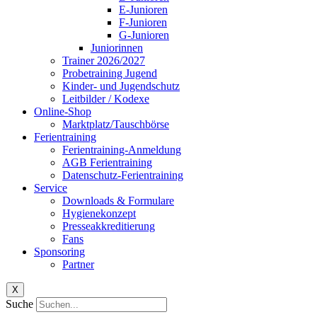
E-Junioren
F-Junioren
G-Junioren
Juniorinnen
Trainer 2026/2027
Probetraining Jugend
Kinder- und Jugendschutz
Leitbilder / Kodexe
Online-Shop
Marktplatz/Tauschbörse
Ferientraining
Ferientraining-Anmeldung
AGB Ferientraining
Datenschutz-Ferientraining
Service
Downloads & Formulare
Hygienekonzept
Presseakkreditierung
Fans
Sponsoring
Partner
X
Suche