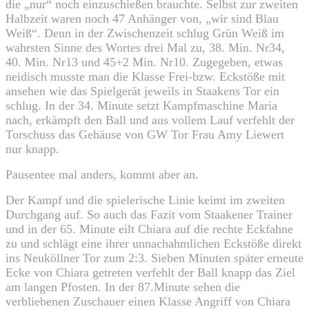
die „nur“ noch einzuschießen brauchte. Selbst zur zweiten
Halbzeit waren noch 47 Anhänger von, „wir sind Blau
Weiß“. Denn in der Zwischenzeit schlug Grün Weiß im
wahrsten Sinne des Wortes drei Mal zu, 38. Min. Nr34,
40. Min. Nr13 und 45+2 Min. Nr10. Zugegeben, etwas
neidisch musste man die Klasse Frei-bzw. Eckstöße mit
ansehen wie das Spielgerät jeweils in Staakens Tor ein
schlug. In der 34. Minute setzt Kampfmaschine Maria
nach, erkämpft den Ball und aus vollem Lauf verfehlt der
Torschuss das Gehäuse von GW Tor Frau Amy Liewert
nur knapp.
Pausentee mal anders, kommt aber an.
Der Kampf und die spielerische Linie keimt im zweiten
Durchgang auf. So auch das Fazit vom Staakener Trainer
und in der 65. Minute eilt Chiara auf die rechte Eckfahne
zu und schlägt eine ihrer unnachahmlichen Eckstöße direkt
ins Neuköllner Tor zum 2:3. Sieben Minuten später erneute
Ecke von Chiara getreten verfehlt der Ball knapp das Ziel
am langen Pfosten. In der 87.Minute sehen die
verbliebenen Zuschauer einen Klasse Angriff von Chiara