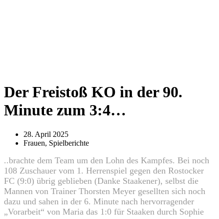
Der Freistoß KO in der 90.
Minute zum 3:4…
28. April 2025
Frauen
,
Spielberichte
..brachte dem Team um den Lohn des Kampfes. Bei noch
108 Zuschauer vom 1. Herrenspiel gegen den Rostocker
FC (9:0) übrig geblieben (Danke Staakener), selbst die
Mannen von Trainer Thorsten Meyer gesellten sich noch
dazu und sahen in der 6. Minute nach hervorragender
„Vorarbeit“ von Maria das 1:0 für Staaken durch Sophie