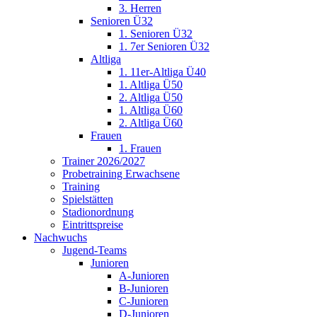
3. Herren
Senioren Ü32
1. Senioren Ü32
1. 7er Senioren Ü32
Altliga
1. 11er-Altliga Ü40
1. Altliga Ü50
2. Altliga Ü50
1. Altliga Ü60
2. Altliga Ü60
Frauen
1. Frauen
Trainer 2026/2027
Probetraining Erwachsene
Training
Spielstätten
Stadionordnung
Eintrittspreise
Nachwuchs
Jugend-Teams
Junioren
A-Junioren
B-Junioren
C-Junioren
D-Junioren