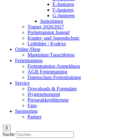
E-Junioren
F-Junioren
G-Junioren
Juniorinnen
Trainer 2026/2027
Probetraining Jugend
Kinder- und Jugendschutz
Leitbilder / Kodexe
Online-Shop
Marktplatz/Tauschbörse
Ferientraining
Ferientraining-Anmeldung
AGB Ferientraining
Datenschutz-Ferientraining
Service
Downloads & Formulare
Hygienekonzept
Presseakkreditierung
Fans
Sponsoring
Partner
X
Suche