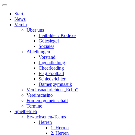
Start
News
Verein
Über uns
Leitbilder / Kodexe
Gütesiegel
Soziales
Abteilungen
Vorstand
Jugendleitung
Cheerleading
Flag Football
Schiedsrichter
Damengymnastik
Vereinsnachrichten „Echo“
Vereinscasino
Förderergemeinschaft
Termine
Spielbetrieb
Erwachsenen-Teams
Herren
1. Herren
2. Herren