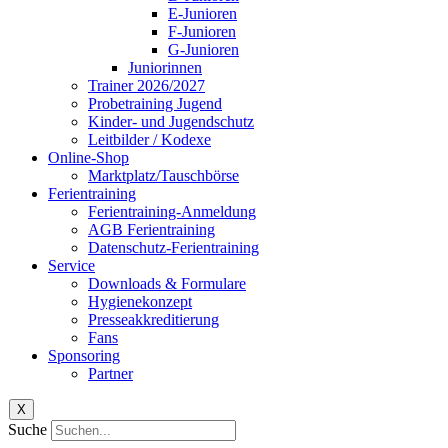
E-Junioren
F-Junioren
G-Junioren
Juniorinnen
Trainer 2026/2027
Probetraining Jugend
Kinder- und Jugendschutz
Leitbilder / Kodexe
Online-Shop
Marktplatz/Tauschbörse
Ferientraining
Ferientraining-Anmeldung
AGB Ferientraining
Datenschutz-Ferientraining
Service
Downloads & Formulare
Hygienekonzept
Presseakkreditierung
Fans
Sponsoring
Partner
X
Suche