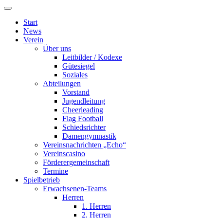
Start
News
Verein
Über uns
Leitbilder / Kodexe
Gütesiegel
Soziales
Abteilungen
Vorstand
Jugendleitung
Cheerleading
Flag Football
Schiedsrichter
Damengymnastik
Vereinsnachrichten „Echo“
Vereinscasino
Förderergemeinschaft
Termine
Spielbetrieb
Erwachsenen-Teams
Herren
1. Herren
2. Herren