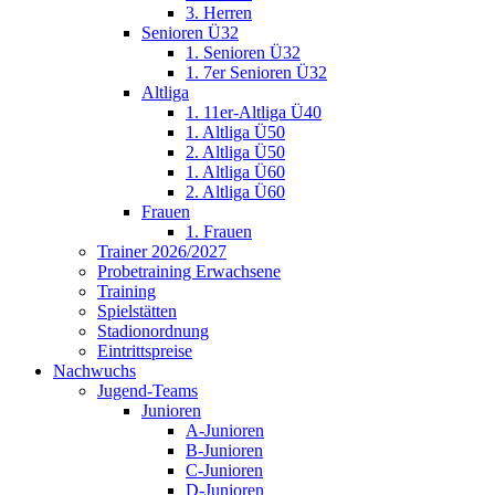
3. Herren
Senioren Ü32
1. Senioren Ü32
1. 7er Senioren Ü32
Altliga
1. 11er-Altliga Ü40
1. Altliga Ü50
2. Altliga Ü50
1. Altliga Ü60
2. Altliga Ü60
Frauen
1. Frauen
Trainer 2026/2027
Probetraining Erwachsene
Training
Spielstätten
Stadionordnung
Eintrittspreise
Nachwuchs
Jugend-Teams
Junioren
A-Junioren
B-Junioren
C-Junioren
D-Junioren