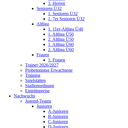
3. Herren
Senioren Ü32
1. Senioren Ü32
1. 7er Senioren Ü32
Altliga
1. 11er-Altliga Ü40
1. Altliga Ü50
2. Altliga Ü50
1. Altliga Ü60
2. Altliga Ü60
Frauen
1. Frauen
Trainer 2026/2027
Probetraining Erwachsene
Training
Spielstätten
Stadionordnung
Eintrittspreise
Nachwuchs
Jugend-Teams
Junioren
A-Junioren
B-Junioren
C-Junioren
D-Junioren