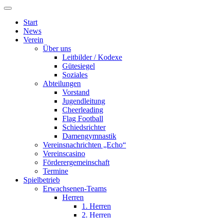
Start
News
Verein
Über uns
Leitbilder / Kodexe
Gütesiegel
Soziales
Abteilungen
Vorstand
Jugendleitung
Cheerleading
Flag Football
Schiedsrichter
Damengymnastik
Vereinsnachrichten „Echo“
Vereinscasino
Förderergemeinschaft
Termine
Spielbetrieb
Erwachsenen-Teams
Herren
1. Herren
2. Herren