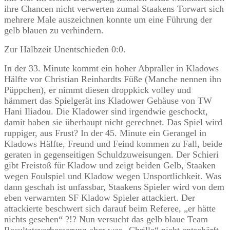
ihre Chancen nicht verwerten zumal Staakens Torwart sich
mehrere Male auszeichnen konnte um eine Führung der
gelb blauen zu verhindern.
Zur Halbzeit Unentschieden 0:0.
In der 33. Minute kommt ein hoher Abpraller in Kladows
Hälfte vor Christian Reinhardts Füße (Manche nennen ihn
Püppchen), er nimmt diesen droppkick volley und
hämmert das Spielgerät ins Kladower Gehäuse von TW
Hani Iliadou. Die Kladower sind irgendwie geschockt,
damit haben sie überhaupt nicht gerechnet. Das Spiel wird
ruppiger, aus Frust? In der 45. Minute ein Gerangel in
Kladows Hälfte, Freund und Feind kommen zu Fall, beide
geraten in gegenseitigen Schuldzuweisungen. Der Schieri
gibt Freistoß für Kladow und zeigt beiden Gelb, Staaken
wegen Foulspiel und Kladow wegen Unsportlichkeit. Was
dann geschah ist unfassbar, Staakens Spieler wird von dem
eben verwarnten SF Kladow Spieler attackiert. Der
attackierte beschwert sich darauf beim Referee, „er hätte
nichts gesehen“ ?!? Nun versucht das gelb blaue Team
Resultatsverbesserung aber was „Chrille“ nicht entschärft