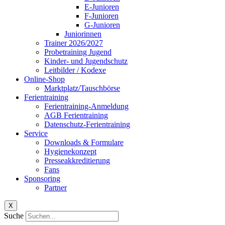
E-Junioren
F-Junioren
G-Junioren
Juniorinnen
Trainer 2026/2027
Probetraining Jugend
Kinder- und Jugendschutz
Leitbilder / Kodexe
Online-Shop
Marktplatz/Tauschbörse
Ferientraining
Ferientraining-Anmeldung
AGB Ferientraining
Datenschutz-Ferientraining
Service
Downloads & Formulare
Hygienekonzept
Presseakkreditierung
Fans
Sponsoring
Partner
X
Suche