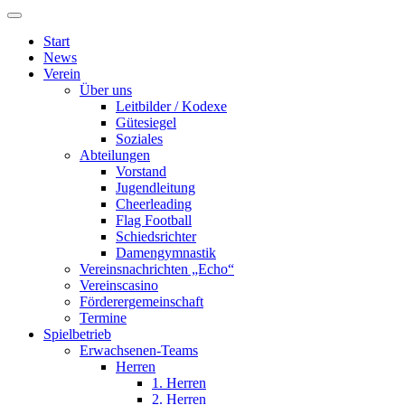
Start
News
Verein
Über uns
Leitbilder / Kodexe
Gütesiegel
Soziales
Abteilungen
Vorstand
Jugendleitung
Cheerleading
Flag Football
Schiedsrichter
Damengymnastik
Vereinsnachrichten „Echo“
Vereinscasino
Förderergemeinschaft
Termine
Spielbetrieb
Erwachsenen-Teams
Herren
1. Herren
2. Herren