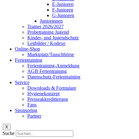
E-Junioren
F-Junioren
G-Junioren
Juniorinnen
Trainer 2026/2027
Probetraining Jugend
Kinder- und Jugendschutz
Leitbilder / Kodexe
Online-Shop
Marktplatz/Tauschbörse
Ferientraining
Ferientraining-Anmeldung
AGB Ferientraining
Datenschutz-Ferientraining
Service
Downloads & Formulare
Hygienekonzept
Presseakkreditierung
Fans
Sponsoring
Partner
X
Suche