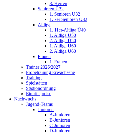
3. Herren
Senioren Ü32
1. Senioren Ü32
1. 7er Senioren Ü32
Altliga
1. 11er-Altliga Ü40
1. Altliga Ü50
2. Altliga Ü50
1. Altliga Ü60
2. Altliga Ü60
Frauen
1. Frauen
Trainer 2026/2027
Probetraining Erwachsene
Training
Spielstätten
Stadionordnung
Eintrittspreise
Nachwuchs
Jugend-Teams
Junioren
A-Junioren
B-Junioren
C-Junioren
D-Junioren