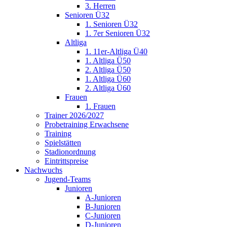
3. Herren
Senioren Ü32
1. Senioren Ü32
1. 7er Senioren Ü32
Altliga
1. 11er-Altliga Ü40
1. Altliga Ü50
2. Altliga Ü50
1. Altliga Ü60
2. Altliga Ü60
Frauen
1. Frauen
Trainer 2026/2027
Probetraining Erwachsene
Training
Spielstätten
Stadionordnung
Eintrittspreise
Nachwuchs
Jugend-Teams
Junioren
A-Junioren
B-Junioren
C-Junioren
D-Junioren