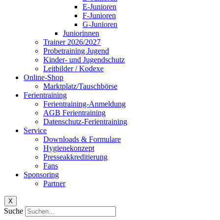
E-Junioren
F-Junioren
G-Junioren
Juniorinnen
Trainer 2026/2027
Probetraining Jugend
Kinder- und Jugendschutz
Leitbilder / Kodexe
Online-Shop
Marktplatz/Tauschbörse
Ferientraining
Ferientraining-Anmeldung
AGB Ferientraining
Datenschutz-Ferientraining
Service
Downloads & Formulare
Hygienekonzept
Presseakkreditierung
Fans
Sponsoring
Partner
X
Suche