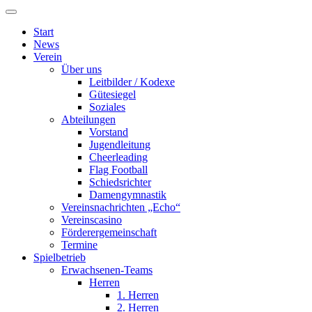
Start
News
Verein
Über uns
Leitbilder / Kodexe
Gütesiegel
Soziales
Abteilungen
Vorstand
Jugendleitung
Cheerleading
Flag Football
Schiedsrichter
Damengymnastik
Vereinsnachrichten „Echo“
Vereinscasino
Förderergemeinschaft
Termine
Spielbetrieb
Erwachsenen-Teams
Herren
1. Herren
2. Herren