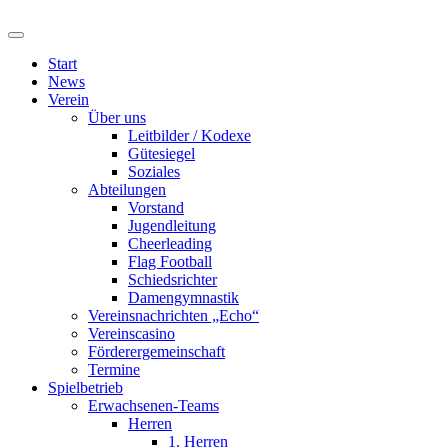
Start
News
Verein
Über uns
Leitbilder / Kodexe
Gütesiegel
Soziales
Abteilungen
Vorstand
Jugendleitung
Cheerleading
Flag Football
Schiedsrichter
Damengymnastik
Vereinsnachrichten „Echo“
Vereinscasino
Förderergemeinschaft
Termine
Spielbetrieb
Erwachsenen-Teams
Herren
1. Herren