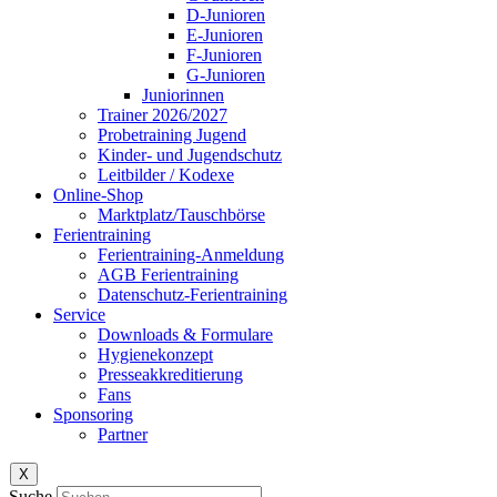
D-Junioren
E-Junioren
F-Junioren
G-Junioren
Juniorinnen
Trainer 2026/2027
Probetraining Jugend
Kinder- und Jugendschutz
Leitbilder / Kodexe
Online-Shop
Marktplatz/Tauschbörse
Ferientraining
Ferientraining-Anmeldung
AGB Ferientraining
Datenschutz-Ferientraining
Service
Downloads & Formulare
Hygienekonzept
Presseakkreditierung
Fans
Sponsoring
Partner
X
Suche