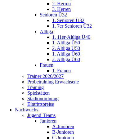
2. Herren
3. Herren
Senioren Ü32
1. Senioren Ü32
1. 7er Senioren Ü32
Altliga
1. 11er-Altliga Ü40
1. Altliga Ü50
2. Altliga Ü50
1. Altliga Ü60
2. Altliga Ü60
Frauen
1. Frauen
Trainer 2026/2027
Probetraining Erwachsene
Training
Spielstätten
Stadionordnung
Eintrittspreise
Nachwuchs
Jugend-Teams
Junioren
A-Junioren
B-Junioren
C-Junioren