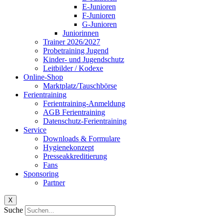
E-Junioren
F-Junioren
G-Junioren
Juniorinnen
Trainer 2026/2027
Probetraining Jugend
Kinder- und Jugendschutz
Leitbilder / Kodexe
Online-Shop
Marktplatz/Tauschbörse
Ferientraining
Ferientraining-Anmeldung
AGB Ferientraining
Datenschutz-Ferientraining
Service
Downloads & Formulare
Hygienekonzept
Presseakkreditierung
Fans
Sponsoring
Partner
X
Suche