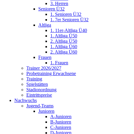
3. Herren
Senioren Ü32
1. Senioren Ü32
1. 7er Senioren Ü32
Altliga
1. 11er-Altliga Ü40
1. Altliga Ü50
2. Altliga Ü50
1. Altliga Ü60
2. Altliga Ü60
Frauen
1. Frauen
Trainer 2026/2027
Probetraining Erwachsene
Training
Spielstätten
Stadionordnung
Eintrittspreise
Nachwuchs
Jugend-Teams
Junioren
A-Junioren
B-Junioren
C-Junioren
D-Junioren