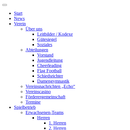
Start
News
Verein
Über uns
Leitbilder / Kodexe
Gütesiegel
Soziales
Abteilungen
Vorstand
Jugendleitung
Cheerleading
Flag Football
Schiedsrichter
Damengymnastik
Vereinsnachrichten „Echo“
Vereinscasino
Förderergemeinschaft
Termine
Spielbetrieb
Erwachsenen-Teams
Herren
1. Herren
2. Herren