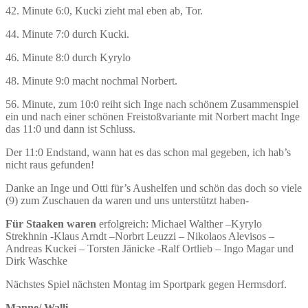
42. M
inute 6:0, Kucki zieht mal eben ab, Tor.
44. Minute 7:0 durch Kucki.
46. Minute 8:0 durch Kyrylo
48. Minute 9:0 macht nochmal Norbert.
56. Minute, zum 10:0 reiht sich Inge nach schönem Zusammenspiel
ein und nach einer schönen Freistoßvariante mit Norbert macht Inge
das 11:0 und dann ist Schluss.
Der 11:0 Endstand, wann hat es das schon mal gegeben, ich hab’s
nicht raus gefunden!
Danke an Inge und Otti für’s Aushelfen und schön das doch so viele
(9) zum Zuschauen da waren und uns unterstützt haben-
Für Staaken waren
erfolgreich: Michael
Walther
–
Kyrylo
Strekhnin -Klaus Arndt –Norbrt Leuzzi – Nikolaos Alevisos –
Andreas Kuckei – Torsten Jänicke -Ralf Ortlieb – Ingo Magar und
Dirk Waschke
Nächstes Spiel nächsten Montag im Sportpark gegen Hermsdorf.
Manne/ Walli