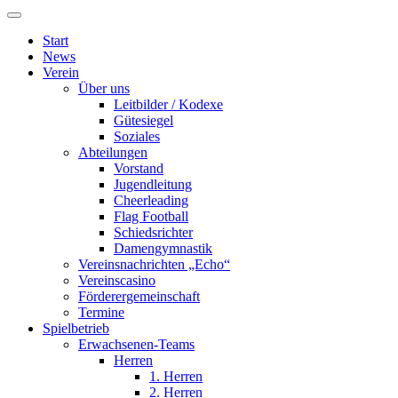
Start
News
Verein
Über uns
Leitbilder / Kodexe
Gütesiegel
Soziales
Abteilungen
Vorstand
Jugendleitung
Cheerleading
Flag Football
Schiedsrichter
Damengymnastik
Vereinsnachrichten „Echo“
Vereinscasino
Förderergemeinschaft
Termine
Spielbetrieb
Erwachsenen-Teams
Herren
1. Herren
2. Herren