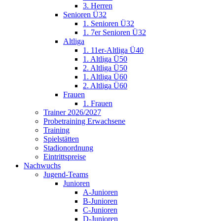
3. Herren
Senioren Ü32
1. Senioren Ü32
1. 7er Senioren Ü32
Altliga
1. 11er-Altliga Ü40
1. Altliga Ü50
2. Altliga Ü50
1. Altliga Ü60
2. Altliga Ü60
Frauen
1. Frauen
Trainer 2026/2027
Probetraining Erwachsene
Training
Spielstätten
Stadionordnung
Eintrittspreise
Nachwuchs
Jugend-Teams
Junioren
A-Junioren
B-Junioren
C-Junioren
D-Junioren