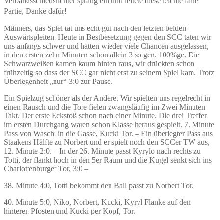
Verbandsschiedsrichter sprang ein und leitete diese leichte faire
Partie, Danke dafür!
Männers, das Spiel tat uns echt gut nach den letzten beiden
Auswärtspleiten. Heute in Bestbesetzung gegen den SCC taten wir
uns anfangs schwer und hatten wieder viele Chancen ausgelassen,
in den ersten zehn Minuten schon allein 3 so gen. 100%ge. Die
Schwarzweißen kamen kaum hinten raus, wir drückten schon
frühzeitig so dass der SCC gar nicht erst zu seinem Spiel kam. Trotz
Überlegenheit „nur“ 3:0 zur Pause.
Ein Spielzug schöner als der Andere. Wir spielten uns regelrecht in
einen Rausch und die Tore fielen zwangsläufig im Zwei Minuten
Takt. Der erste Eckstoß schon nach einer Minute. Die drei Treffer
im ersten Durchgang waren schon Klasse heraus gespielt. 7. Minute
Pass von Waschi in die Gasse, Kucki Tor. – Ein überlegter Pass aus
Staakens Hälfte zu Norbert und er spielt noch den SCCer TW aus,
12. Minute 2:0. – In der 26. Minute passt Kyrylo nach rechts zu
Totti, der flankt hoch in den 5er Raum und die Kugel senkt sich ins
Charlottenburger Tor, 3:0 –
38. Minute 4:0, Totti bekommt den Ball passt zu Norbert Tor.
40. Minute 5:0, Niko, Norbert, Kucki, Kyryl Flanke auf den
hinteren Pfosten und Kucki per Kopf,
Tor.