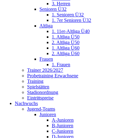
3. Herren
Senioren Ü32
1. Senioren Ü32
1. 7er Senioren Ü32
Altliga
1. 11er-Altliga Ü40
1. Altliga Ü50
2. Altliga Ü50
1. Altliga Ü60
2. Altliga Ü60
Frauen
1. Frauen
Trainer 2026/2027
Probetraining Erwachsene
Training
Spielstätten
Stadionordnung
Eintrittspreise
Nachwuchs
Jugend-Teams
Junioren
A-Junioren
B-Junioren
C-Junioren
D-Junioren