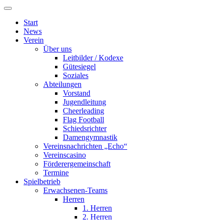
Start
News
Verein
Über uns
Leitbilder / Kodexe
Gütesiegel
Soziales
Abteilungen
Vorstand
Jugendleitung
Cheerleading
Flag Football
Schiedsrichter
Damengymnastik
Vereinsnachrichten „Echo“
Vereinscasino
Förderergemeinschaft
Termine
Spielbetrieb
Erwachsenen-Teams
Herren
1. Herren
2. Herren