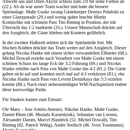
Abwehr aus und Diren Akyüz schloss zum 2:0 für seine Farben ab
(22.). Ab da war unser Team wacher und hatte die bessere
Spielanlage. Malte Guske zwang Gästekeeper Dennys Palubski zu
einer Glanzparade (29.) und wenig später brachte Martin
Komischke mit schönem Pass Tim Binting in Position, der mit
Übersicht das 1:2 markierte (33.). Unsere Mannschaft drückte auf
den Ausgleich, die Gäste blieben mit Kontern gefährlich.
In der zweiten Halbzeit setzten sich die Spielanteile fort. Mit
frischen Kräften drückte das Team weiter auf den Ausgleich. Dieser
gelang Nicolas Hanke mit einem sicher verwandelten Elfmeter (68.).
Michel Dowall erzielte nach Vorarbeit von Malte Guske mit einem
schönen Schuss ins lange Eck die 3:2-Führung (69.) und Nicolas
Hanke erhöhte nach Pass von Malte Guske das 4:2 (81.). Die Gäste
gaben nicht auf und konnten noch mal auf 4:3 verkürzen (83.), ehe
Nicolas Hanke nach Pass von Levent Demirkaya das 5:3 erzielen
konnte (88.). Nach einer siebenminütigen WM-Nachspielzeit endete
diese kurzweilige Partie.
Für Staaken kamen zum Einsatz:
Ole Marx – Jose Antelo-Jimenez, Nikolas Hanke, Malte Guske,
Daniel Blum (46. Mustafa Karamizrak), Sebastian van Loosen,
Alexander Damm, Marcel Handrick (52. Michel Dowall), Tim
Binting (82. Patrick Wittig), Andre Seelisch (46. Sven Trautmann),