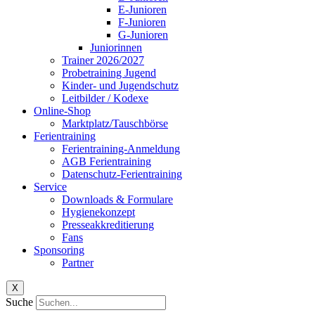
E-Junioren
F-Junioren
G-Junioren
Juniorinnen
Trainer 2026/2027
Probetraining Jugend
Kinder- und Jugendschutz
Leitbilder / Kodexe
Online-Shop
Marktplatz/Tauschbörse
Ferientraining
Ferientraining-Anmeldung
AGB Ferientraining
Datenschutz-Ferientraining
Service
Downloads & Formulare
Hygienekonzept
Presseakkreditierung
Fans
Sponsoring
Partner
X
Suche